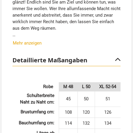
glänzt! Endlich sind Sie am Ziel und können tun, was
immer Sie wollen. Wer Ihre allumfassende Macht nicht
anerkennt und abstreitet, dass Sie immer, und zwar
wirklich immer Recht haben, den lassen Sie einfach
aus dem Weg räumen.
Als Papst zum Fasching oder Karneval zu gehen
Mehr anzeigen
bedeutet Aufsehen zu erregen. Bringen Sie auf jeden
Fall einen Kardinal, einen Bischof und ein paar Mönche
Detaillierte Maßangaben
mit, um die tobende Menge zu beruhigen.
Wie es sich für einen Mann der Kirche gehört sind Sie
ganz in Weiß gekleidet. Dadurch wird Ihre Reinheit
Robe
M 48
L 50
XL 52-54
repräsentiert, die durch die goldene Borte und
glänzenden Knöpfe noch unterstrichen wird. Oder
Schulterbreite
45
50
51
gründen Sie gleich eine neue Kirche  die Party Kirche!
Naht zu Naht cm:
Brustumfang cm:
108
120
126
Handschuhe, Kreuzkette und Ring können separat
bestellt werden.
Bauchumfang cm:
114
132
134