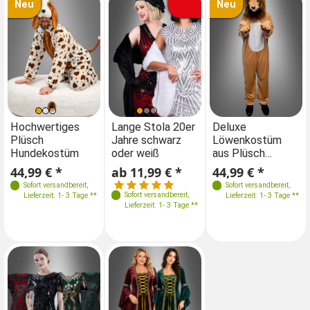
Neu
Neu
Farben
Größen
Größen
Farben
Hochwertiges
Lange Stola 20er
Hochwertiges
Deluxe
La
Plüsch
Jahre schwarz
Plüsch
Löwenkostüm
Ja
M-L
XS-S
XL-XXL
M-L
Hundekostüm
oder weiß
Hundekostüm
aus Plüsch
od
XL-XXL
waschbar
44,99 € *
ab 11,99 € *
44,99 € *
44,99 € *
ab
Sofort versandbereit
,
Sofort versandbereit
Sofort versandbereit
,
,
Sofort versandbereit
,
Lieferzeit: 1- 3 Tage **
Lieferzeit: 1- 3 Tage **
Lieferzeit: 1- 3 Tage **
Lieferzeit: 1- 3 Tage **