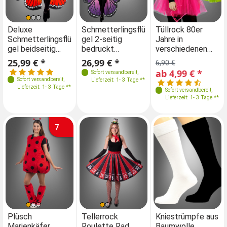
Einheitsgröße
Farben
Farben
Farben
Deluxe
Deluxe
Tüllrock 80er
Schmetterlingsflü
Sc
Schmetterlingsflü
Schmetterlingsflü
Jahre in
gel 2-seitig
ge
gel beidseitig
gel beidseitig
verschiedenen
bedruckt
be
34-52
bedruckt 170 cm
bedruckt 170 cm
Farben
Erwachsene
Er
25,99 € *
25,99 € *
26,99 € *
26
6,90 €
ab 4,99 € *
Sofort versandbereit
,
Sofort versandbereit
,
Sofort versandbereit
,
Lieferzeit: 1- 3 Tage **
Lieferzeit: 1- 3 Tage **
Lieferzeit: 1- 3 Tage **
Sofort versandbereit
,
Lieferzeit: 1- 3 Tage **
7
Größen
Größen
Farben
Größen
Plüsch
Tellerrock
Plüsch
Kniestrümpfe aus
Te
Marienkäfer
Roulette Rad
Marienkäfer
Baumwolle
Ro