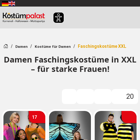
Zum Hauptinhalt springen
Startseite
Faschingskostüme XXL
Damen
Kostüme für Damen
Damen Faschingskostüme in XXL
– für starke Frauen!
20
Filter
17