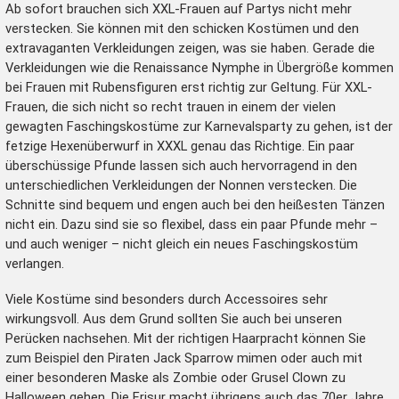
Ab sofort brauchen sich XXL-Frauen auf Partys nicht mehr
verstecken. Sie können mit den schicken Kostümen und den
extravaganten Verkleidungen zeigen, was sie haben. Gerade die
Verkleidungen wie die Renaissance Nymphe in Übergröße kommen
bei Frauen mit Rubensfiguren erst richtig zur Geltung. Für XXL-
Frauen, die sich nicht so recht trauen in einem der vielen
gewagten Faschingskostüme zur
Karnevalsparty
zu gehen, ist der
fetzige Hexenüberwurf in XXXL genau das Richtige. Ein paar
überschüssige Pfunde lassen sich auch hervorragend in den
unterschiedlichen Verkleidungen der Nonnen verstecken. Die
Schnitte sind bequem und engen auch bei den heißesten Tänzen
nicht ein. Dazu sind sie so flexibel, dass ein paar Pfunde mehr –
und auch weniger – nicht gleich ein neues Faschingskostüm
verlangen.
Viele Kostüme sind besonders durch Accessoires sehr
wirkungsvoll. Aus dem Grund sollten Sie auch bei unseren
Perücken
nachsehen. Mit der richtigen Haarpracht können Sie
zum Beispiel den Piraten Jack Sparrow mimen oder auch mit
einer besonderen Maske als
Zombie
oder
Grusel Clown zu
Halloween
gehen. Die Frisur macht übrigens auch das 70er Jahre