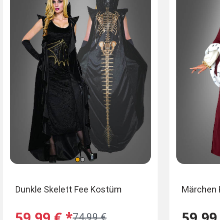
Größen
Einheitsgrö
Gr
Dunkle Skelett Fee Kostüm
Märchen K
36
38
40
42
34
38-40
59,99 € *
59,99 
74,99 €