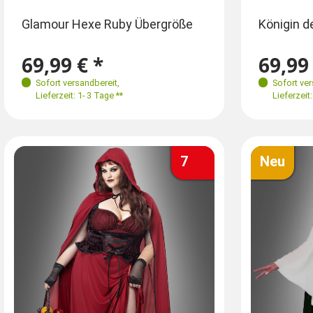
Größen
Größen
Gr
Glamour Hexe Ruby Übergröße
Königin 
34
36
38
40
44
46
48
34
69,99 € *
69,99 
Sofort versandbereit
,
Sofort ve
Lieferzeit: 1- 3 Tage **
Lieferzeit:
7
Neu