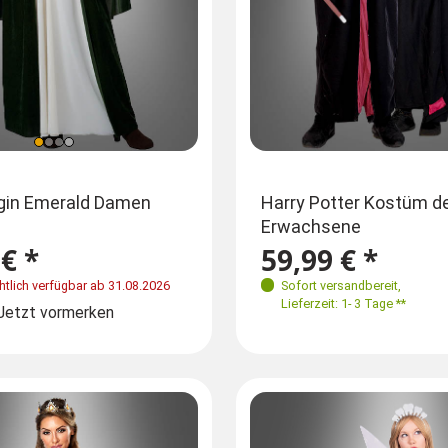
nheitsgröße
Größen
Größen
igin Emerald Damen
Rotkäppchen Kostüm XXL
Harry Potter Kostüm de
Erwachsene
S
M
L
XL
34-38
40-44
4
XL
€ *
ab 64,99 € *
59,99 € *
69,99 €
Jetzt vormerken
htlich verfügbar ab 31.08.2026
Sofort versandbereit
,
Sofort versandbereit
,
Lieferzeit: 1- 3 Tage **
Jetzt vormerken
Lieferzeit: 1- 3 Tage **