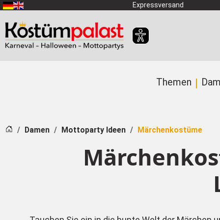
Zum Hauptinhalt springen
Expressversand
Themen
Dam
Startseite
Damen
Mottoparty Ideen
Märchenkostüme
Märchenkost
Tauchen Sie ein in die bunte Welt der Märchen