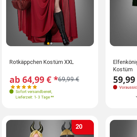
Größen
Größen
Ei
Rotkäppchen Kostüm XXL
Elfenkön
Kostüm
S
M
L
XL
42
46
48-50
M-
ab 64,99 € *
59,99 
69,99 €
Jetzt vormerken
Voraussic
Sofort versandbereit
,
Lieferzeit: 1- 3 Tage **
20