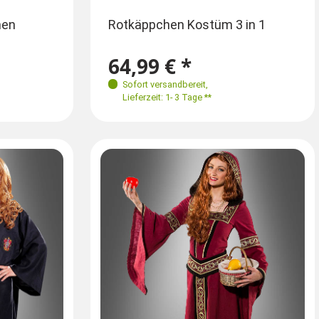
Größen
men
Königin der Herzen Kostüm
Rotkäppchen Kostüm 3 in 1
Sexy W
8-40
42
34
36
38
40
69,99 € *
64,99 € *
66,9
Sofort versandbereit
Sofort versandbereit
,
,
Sofort
Lieferzeit: 1- 3 Tage **
Lieferzeit: 1- 3 Tage **
Lieferz