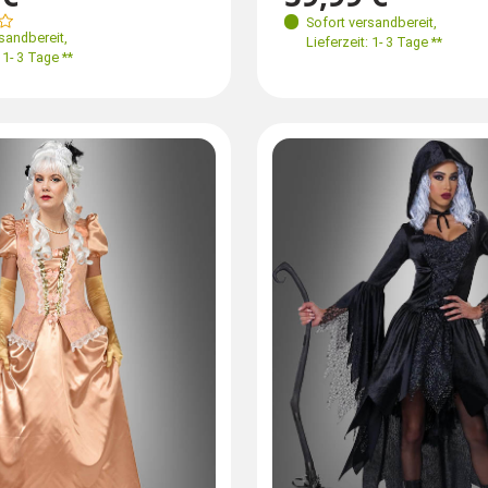
Jetzt v
Nur wenige Exemplare am Lager
Sofort versandbereit
,
,
rsandbereit
,
Lieferzeit: 1- 3 Tage **
Lieferzeit: 1- 3 Tage **
 1- 3 Tage **