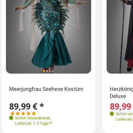
Größen
Größen
Ei
Meerjungfrau Seehexe Kostüm
Herzkönig
Deluxe
38
40
42
44
34
36
38
40
L-X
89,99 € *
89,99 
Sofort ve
Sofort versandbereit
,
Lieferzeit:
Lieferzeit: 1- 3 Tage **