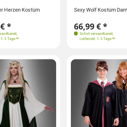
ößen
Größen
Größen
der Herzen Kostüm
Glamour Hexe Ruby Übergröße
Sexy Wolf Kostüm Da
36
38
40
34
36
38
40
34-36
36-38
3
€ *
69,99 € *
66,99 € *
rsandbereit
,
Sofort versandbereit
Sofort versandbereit
,
,
 1- 3 Tage **
Lieferzeit: 1- 3 Tage **
Lieferzeit: 1- 3 Tage **