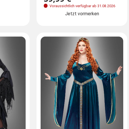
ormerken
Voraussichtlich verfügbar ab 31.08.2026
Sofort
Sofort versandbereit
,
Lieferz
Jetzt vormerken
Lieferzeit: 1- 3 Tage **