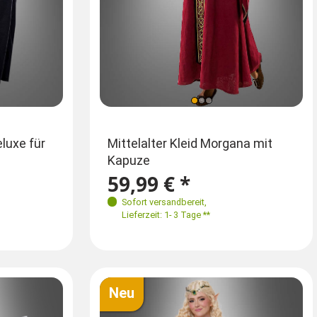
Einheitsgröße
luxe für
Elfenkönigin Emerald Damen
Mittelalter Kleid Morgana mit
Harry P
Kostüm
Kapuze
Erwac
6-50
M-XL
59,99 € *
59,99 € *
59,9
Voraussichtlich verfügbar ab 31.08.2026
Sofort versandbereit
,
Sofort
Lieferzeit: 1- 3 Tage **
Lieferz
Jetzt vormerken
Neu