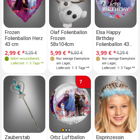
Frozen
Olaf Folienballon
Elsa Happy
Folienballon Herz
Frozen
Birthday
43 cm
58x104cm
Folienballon 43
cm
2,99 € *
5,99 € *
3,99 € *
3,25 €
6,50 €
4,29 €
Sofort versandbereit
,
Nur wenige Exemplare
Nur wenige Exemplare
Lieferzeit: 1- 3 Tage **
am Lager
,
am Lager
,
Lieferzeit: 1- 3 Tage **
Lieferzeit: 1- 3 Tage **
7
Zauberstab
Orbz Luftballon
Eisprinzessin