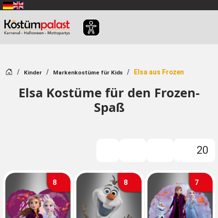
Zum Hauptinhalt springen
Startseite
Elsa aus Frozen
Kinder
Markenkostüme für Kids
Elsa Kostüme für den Frozen-
Spaß
20
Filter
8
8
7