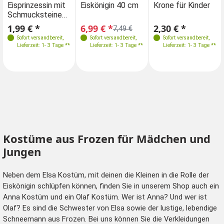
Eisprinzessin mit
Eiskönigin 40 cm
Krone für Kinder
Schmucksteinen
32 cm
1,99 € *
6,99 € *
2,30 € *
7,49 €
Sofort versandbereit
,
Sofort versandbereit
,
Sofort versandbereit
,
Lieferzeit: 1- 3 Tage **
Lieferzeit: 1- 3 Tage **
Lieferzeit: 1- 3 Tage **
Kostüme aus Frozen für Mädchen und
Jungen
Neben dem Elsa Kostüm, mit deinen die Kleinen in die Rolle der
Eiskönigin schlüpfen können, finden Sie in unserem Shop auch ein
Anna Kostüm und ein Olaf Kostüm. Wer ist Anna? Und wer ist
Olaf? Es sind die Schwester von Elsa sowie der lustige, lebendige
Schneemann aus Frozen. Bei uns können Sie die Verkleidungen