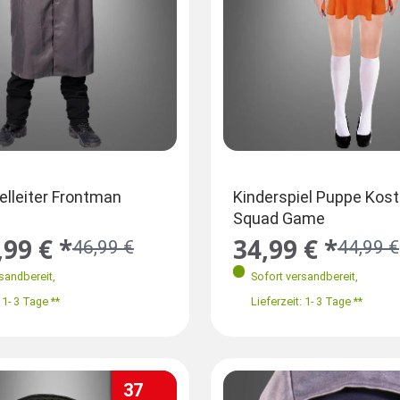
ößen
Größen
lleiter Frontman
Roter Overall Squid Game
Kinderspiel Puppe Kos
Kostüm
Squad Game
60-168 cm
40-42
S 46
M-L 48-50
XL 52
,99 € *
34,99 € *
34,99 € *
46,99 €
39,99 €
44,99 €
90 cm
rsandbereit
,
Sofort versandbereit
Sofort versandbereit
,
,
 1- 3 Tage **
Lieferzeit: 1- 3 Tage **
Lieferzeit: 1- 3 Tage **
37