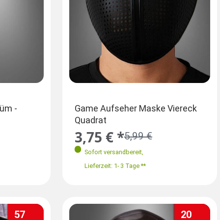
Größen
tüm -
Game Spielleiter Frontman
Game Aufseher Maske Viereck
Kinder
Kostüm
Quadrat
Squad
36
40-42
ab 29,99 € *
3,75 € *
34,9
46,99 €
5,99 €
Sofort versandbereit
Sofort versandbereit
,
,
Sofort
Lieferzeit: 1- 3 Tage **
Lieferzeit: 1- 3 Tage **
Lieferz
57
20