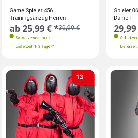
Größen
Größen
Gr
Game Spieler 456
Spieler 
Trainingsanzug Herren
Damen
32-34
36-38
S 46
M-L 48-5
S
ab 25,99 € *
29,99 
39,99 €
Sofort versandbereit
,
Sofort ve
Lieferzeit: 1- 3 Tage **
Lieferzeit:
13