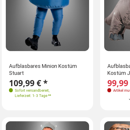
Einheitsgröße
Einheitsgrö
Gr
Aufblasbares Minion Kostüm
Aufblasba
Stuart
Kostüm J
S 
M-XL
ca. 160-180 cm
109,99 € *
99,99 
Sofort versandbereit
,
Artikel mu
Jetzt vormerken
Lieferzeit: 1- 3 Tage **