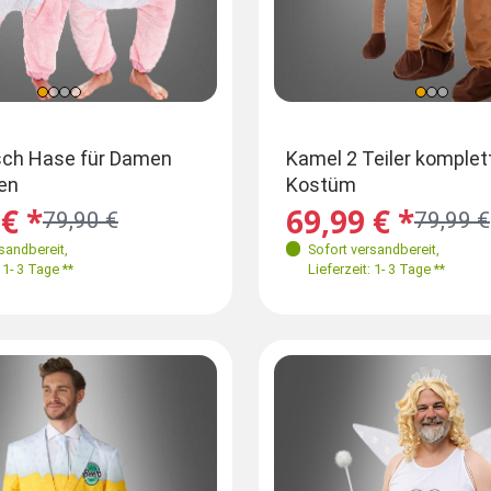
ße
nheitsgröße
Farben
Größen
sch Hase für Damen
Big Franky Monsterkostüm mit
Kamel 2 Teiler komplet
en
übergroßer Maske
Kostüm
L-XL 50-54
XXL
XL
€ *
69,99 € *
69,99 € *
79,90 €
73,40 €
79,99 €
Größen
rsandbereit
,
Sofort versandbereit
Sofort versandbereit
,
,
M-XXL
 1- 3 Tage **
Lieferzeit: 1- 3 Tage **
Lieferzeit: 1- 3 Tage **