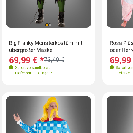
Farben
Einheitsgrö
Ei
Big Franky Monsterkostüm mit
Rosa Plü
übergroßer Maske
oder Herr
L-XL 50-52
M-
69,99 € *
69,99 
73,40 €
Größen
Sofort versandbereit
,
Sofort ve
M-XXL
Lieferzeit: 1- 3 Tage **
Lieferzeit: