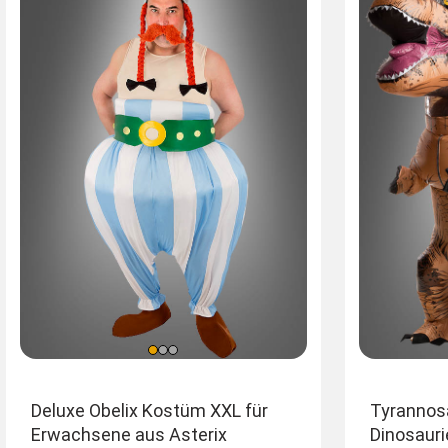
Einheitsgröße
Größen
Gr
Deluxe Obelix Kostüm XXL für
Tyrannos
Erwachsene aus Asterix
Dinosauri
M-L 48-50
L-X
S 