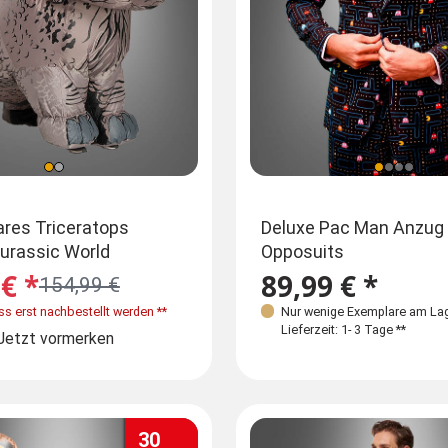
ße
ößen
Einheitsgröße
Einheitsgröß
res Triceratops
Aufblasbares Minion Kostüm
Deluxe Pac Man Anzug
urassic World
Stuart
Opposuits
46
XL 54
XXL 58
M-XL
Körpergröße 160
€ *
109,99 € *
89,99 € *
154,99 €
ss erst nachbestellt werden
**
Sofort versandbereit
Nur wenige Exemplare am La
,
Jetzt vormerken
Lieferzeit: 1- 3 Tage **
Lieferzeit: 1- 3 Tage **
Jetzt vormerken
30