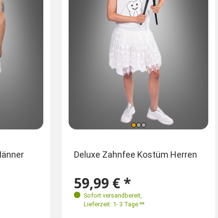
Einheitsgröße
Männer
Sommerlicher Bieranzug
Deluxe Zahnfee Kostüm Herren
XXL Za
56
6
XXL 58-60
59,99 € *
59,99 € *
59,9
Sofort versandbereit
Sofort versandbereit
,
,
Sofort
Lieferzeit: 1- 3 Tage **
Lieferzeit: 1- 3 Tage **
Lieferz