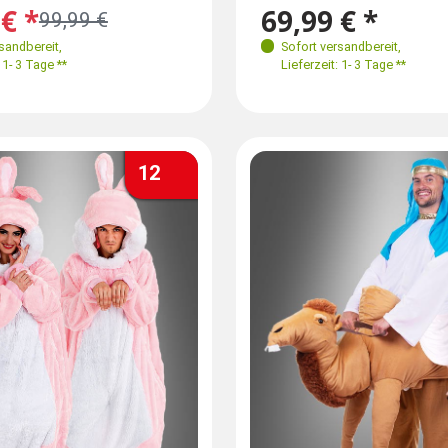
S-L 46-50
M-XL
€ *
ab 79,99 € *
69,99 € *
99,99 €
XXXL 56-60
L 56
rsandbereit
,
Sofort versandbereit
,
Sofort versandbereit
,
 1- 3 Tage **
Lieferzeit: 1- 3 Tage **
Lieferzeit: 1- 3 Tage **
12