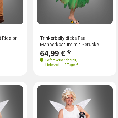
Einheitsgröße
t Ride on
Rosa Plüsch Hase für Damen
Trinkerbelly dicke Fee
Kamel 2
oder Herren
Männerkostüm mit Perücke
Kostü
 56-60
M-XL
69,99 € *
64,99 € *
69,9
79,90 €
Sofort versandbereit
Sofort versandbereit
,
,
Sofort
Lieferzeit: 1- 3 Tage **
Lieferzeit: 1- 3 Tage **
Lieferz