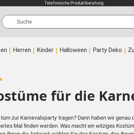
Telefonische Produktberatung
Suche
en
Herren
Kinder
Halloween
Party Deko
Z
e
ostüme für die Karn
m zur Karnevalsparty tragen? Dann haben wir genau die 
zweites Mal finden werden.
Was macht ein witziges Kostüm
ssen Ihnen die Antwort, wählen Sie das Kostüm, das Ihne