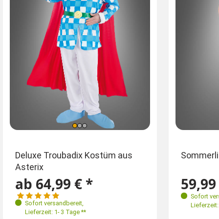
Größen
Größen
Ei
Deluxe Troubadix Kostüm aus
Sommerli
Asterix
M 48
L 50
XL 52-54
XXL 56
S-M 46-48
M-L
XXL
ab 64,99 € *
59,99 
L-XL 50-52
XL
Sofort ve
Sofort versandbereit
,
Lieferzeit:
Lieferzeit: 1- 3 Tage **