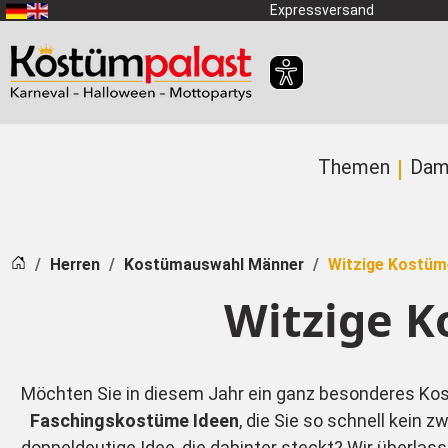
Zum Hauptinhalt springen
Expressversand
Themen
Dam
Startseite
Herren
Kostümauswahl Männer
Witzige Kostüm
Witzige K
Möchten Sie in diesem Jahr ein ganz besonderes Kostü
Faschingskostüme Ideen
, die Sie so schnell kein 
doppeldeutige Idee, die dahinter steckt? Wir überla