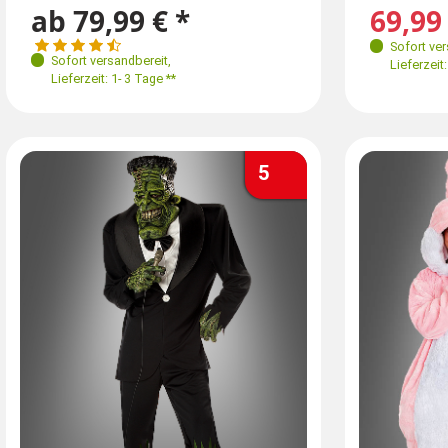
S-L 46-50
ab 79,99 € *
69,99 
XL 52-54
XXL-
XX
Sofort ve
3 XL 62-64
Sofort versandbereit
,
Lieferzeit:
Lieferzeit: 1- 3 Tage **
5