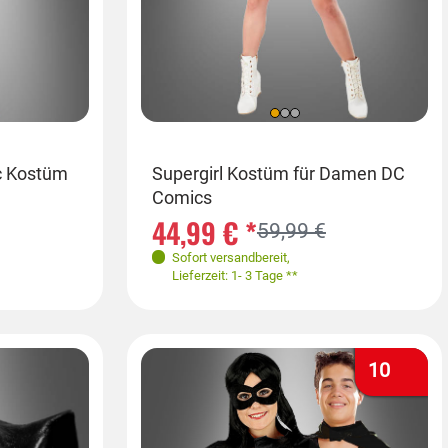
Größen
c Kostüm
Batgirl Kostüm Damen
Supergirl Kostüm für Damen DC
Wonder
Comics
2
34
38
40
34,99 € *
44,99 € *
34,99
59,99 €
Sofort versandbereit
Sofort versandbereit
,
,
Sofort
Lieferzeit: 1- 3 Tage **
Lieferzeit: 1- 3 Tage **
Lieferz
10