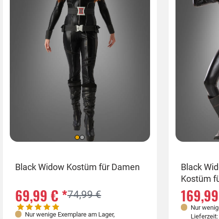
Größen
Größen
Black Widow Kostüm für Damen
Black Wi
Kostüm f
38-40
XS
S
M
69,99 € *
169,99
74,99 €
Nur wenig
Nur wenige Exemplare am Lager
,
Lieferzeit