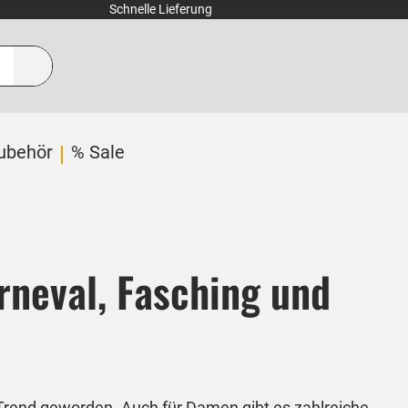
Schnelle Lieferung
ubehör
% Sale
neval, Fasching und
rend geworden. Auch für Damen gibt es zahlreiche