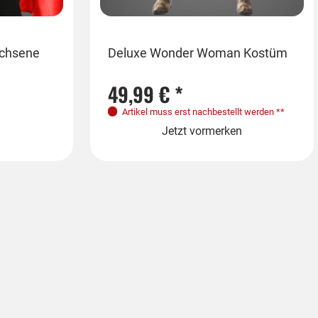
Einheitsgröße
achsene
Deluxe Wonder Woman Kostüm
Roter 
Superh
S-XL
49,99 € *
8,99 
ormerken
Artikel muss erst nachbestellt werden
**
Sofort
Jetzt vormerken
Lieferz