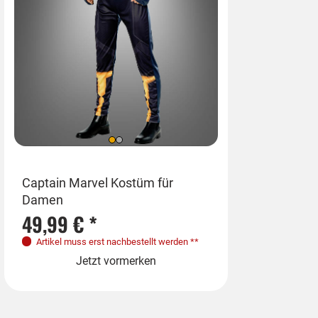
Größen
Captain Marvel Kostüm für
Damen
34-36
38-40
49,99 € *
Jetzt v
Artikel muss erst nachbestellt werden
**
Jetzt vormerken