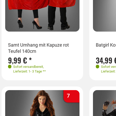
Größen
Grö
Einheitsgröße
Batgirl 
Samt Umhang mit Kapuze rot
Teufel 140cm
36
38
40
42
34
ca. 140cm
34,99 
9,99 € *
Sofort ver
Sofort versandbereit
,
Lieferzeit
Lieferzeit: 1- 3 Tage **
7