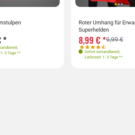
heitsgröße
Größen
rmstulpen
Roter Umhang für Erw
Superhelden
36-38
38-40
XL
 *
8,99 € *
9,99 €
Jetzt v
sandbereit
,
Sofort versandbereit
,
: 1- 3 Tage **
Lieferzeit: 1- 3 Tage **