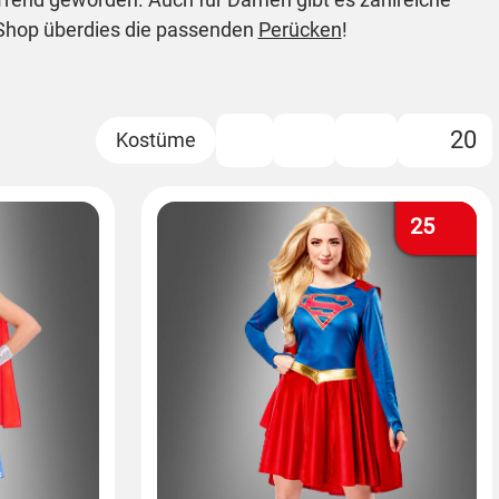
 Shop überdies die passenden
Perücken
!
20
Filter
25