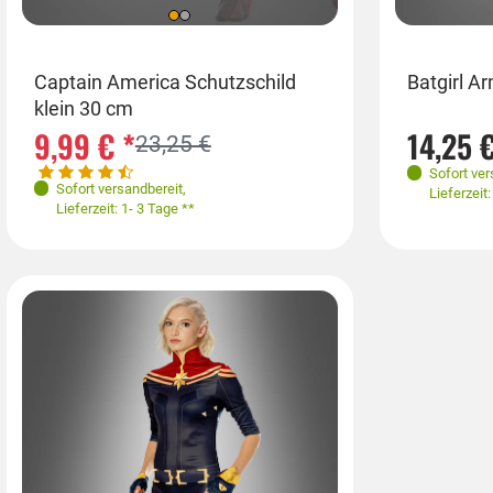
Ein
Captain America Schutzschild
Batgirl A
klein 30 cm
S-
9,99 € *
14,25 €
23,25 €
Sofort ver
Sofort versandbereit
,
Lieferzeit
Lieferzeit: 1- 3 Tage **