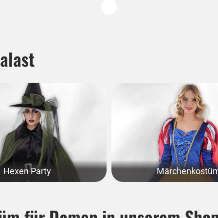
alast
Hexen Party
Märchenkostü
tüm für Damen in unserem Shop