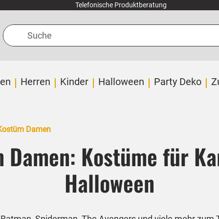
Telefonische Produktberatung
Suche
en
Herren
Kinder
Halloween
Party Deko
Z
 Kostüm Damen
 Damen: Kostüme für Kar
Halloween
e Batman, Spiderman, The Avengers und viele mehr zum T