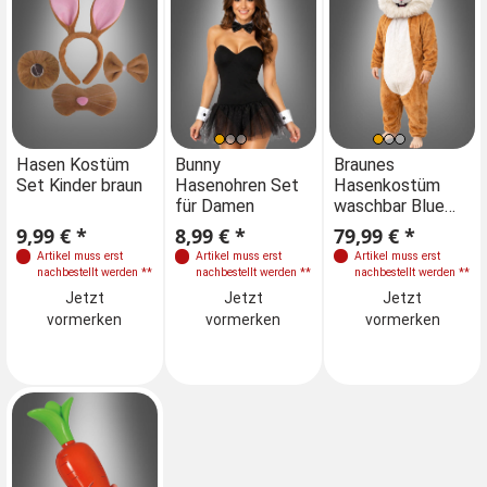
Einheitsgröße
Hasen Kostüm
Bunny
Braunes
Set Kinder braun
Hasenohren Set
Hasenkostüm
für Damen
waschbar Blue
M-XXL
Eye
9,99 € *
8,99 € *
79,99 € *
Artikel muss erst
Artikel muss erst
Artikel muss erst
Jetzt
nachbestellt werden
**
nachbestellt werden
**
nachbestellt werden
**
vormerken
Jetzt
Jetzt
Jetzt
vormerken
vormerken
vormerken