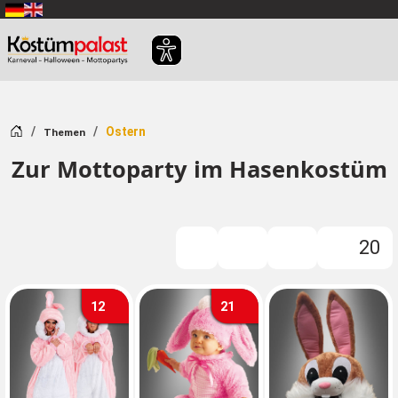
Zum Hauptinhalt springen
Startseite
Ostern
Themen
Zur Mottoparty im Hasenkostüm
20
Filter
12
21