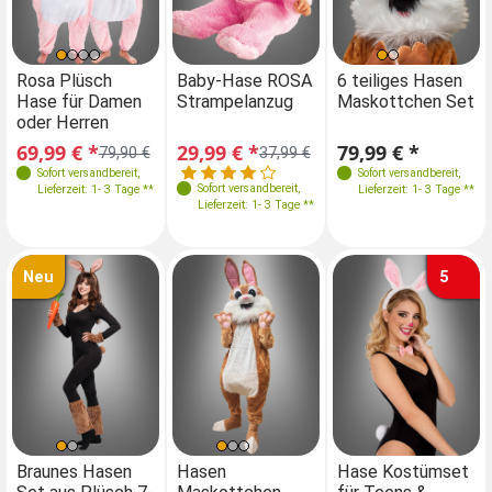
Größen
Farben
Einheitsgröße
Größen
Rosa Plüsch
Baby-Hase ROSA
Rosa Plüsch
6 teiliges Hasen
B
Hase für Damen
Strampelanzug
Hase für Damen
Maskottchen Set
St
68-74
74-80
68-74
74-80
oder Herren
oder Herren
38-60
Größen
69,99 € *
29,99 € *
69,99 € *
79,99 € *
29
79,90 €
37,99 €
79,90 €
M-XXL
Sofort versandbereit
,
Sofort versandbereit
Sofort versandbereit
,
,
Sofort versandbereit
,
Lieferzeit: 1- 3 Tage **
Lieferzeit: 1- 3 Tage **
Lieferzeit: 1- 3 Tage **
Lieferzeit: 1- 3 Tage **
Neu
5
Einheitsgröße
Einheitsgröße
Einheitsgröße
Einheitsgröße
Braunes Hasen
Hasen
Braunes Hasen
Hase Kostümset
H