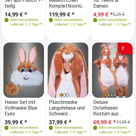
Set aus Plüsch 7-
Maskottchen
Set aus Plüsch 7-
für Teens &
M
teilig
Komplettkostüm
teilig
Damen
K
M-XXL
34-42
32-40
M-XXL
waschbar
wa
14,99 € *
119,99 € *
14,99 € *
4,99 € *
11
5,25 €
Sofort versandbereit
,
Sofort versandbereit
,
Sofort versandbereit
Sofort versandbereit
,
,
Lieferzeit: 1- 3 Tage **
Lieferzeit: 1- 3 Tage **
Lieferzeit: 1- 3 Tage **
Lieferzeit: 1- 3 Tage **
7
Einheitsgröße
Einheitsgröße
Hasen Set mit
Plüschmaske
Hasen Set mit
Deluxe
Vollmaske Blue
Langohrhase und
Vollmaske Blue
Osterhasen
Eyes
Schwanz
Eyes
Kostüm aus
32-64
M-XXL
waschbar
Plüsch waschbar
39,99 € *
37,99 € *
39,99 € *
69,99 € *
74,99 €
Sofort versandbereit
,
Sofort versandbereit
,
Sofort versandbereit
Sofort versandbereit
,
,
Lieferzeit: 1- 3 Tage **
Lieferzeit: 1- 3 Tage **
Lieferzeit: 1- 3 Tage **
Lieferzeit: 1- 3 Tage **