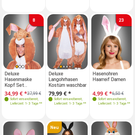
8
23
Einheitsgröße
Einheitsgröße
Einheitsgröße
Deluxe
Deluxe
Deluxe
Hasenohren
De
Hasenmaske
Langohrhasen
Hasenmaske
Haarreif Damen
La
Kopf Set
Kostüm waschbar
Kopf Set
Ko
M-XXL
38-60
M-XXL
waschbar
waschbar
34,99 € *
79,99 € *
34,99 € *
4,99 € *
79
37,99 €
37,99 €
6,50 €
Sofort versandbereit
,
Sofort versandbereit
,
Sofort versandbereit
Sofort versandbereit
,
,
Lieferzeit: 1- 3 Tage **
Lieferzeit: 1- 3 Tage **
Lieferzeit: 1- 3 Tage **
Lieferzeit: 1- 3 Tage **
Neu