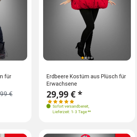
Größen
m für
Erdbeere Kostüm aus Plüsch für
Voodoo
Erwachsene
Herren
M 48
L 50
XL 52
XXL 56
29,99 € *
ab 6
,99 €
Sofort versandbereit
,
Sofort
Lieferzeit: 1- 3 Tage **
Lieferz