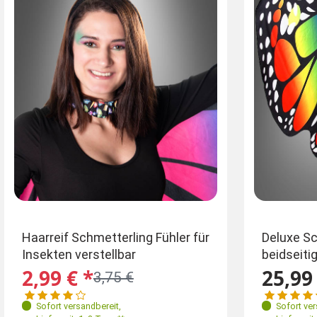
Einheitsgröße
Gr
Haarreif Schmetterling Fühler für
Deluxe Sc
Insekten verstellbar
beidseiti
34
34-52
2,99 € *
25,99 
3,75 €
Sofort versandbereit
,
Sofort ve