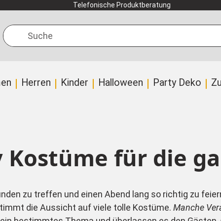
Telefonische Produktberatung
Suche
en
Herren
Kinder
Halloween
Party Deko
Z
 Kostüme für die ga
unden zu treffen und einen Abend lang so richtig zu feie
timmt die Aussicht auf viele tolle Kostüme.
Manche Veran
er ein bestimmtes Thema und überlassen es den Gästen, 