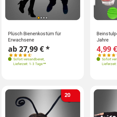
Farben
Größen
Gr
Plüsch Bienenkostüm für
Beinstul
Erwachsene
Jahre
S-M wattiert
34
L
ab 27,99 € *
4,99 €
S-M unwattiert
L-XXL unwattie
Sofort versandbereit
,
Sofort ve
Lieferzeit: 1- 3 Tage **
Lieferzeit:
3-4XL unwattie
20