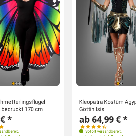
ößen
Einheitsgröße
Größen
hmetterlingsflügel
Kleopatra Kostüm Ägy
g bedruckt 170 cm
Göttin Isis
36
38
40
40-42
128
134-140
1
34-52
€ *
ab 64,99 € *
146-152
152-1
rsandbereit
,
Sofort versandbereit
,