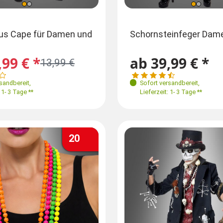
ößen
Größen
Größen
us Cape für Damen und
Schornsteinfeger Dam
36
38
40-42
44
XS-M
L-XL
M-L 48-50
L-XL
,99 € *
ab 39,99 € *
13,99 €
XL 52-54
XXL-X
3 XL 62-64
rsandbereit
,
Sofort versandbereit
,
 1- 3 Tage **
Lieferzeit: 1- 3 Tage **
20