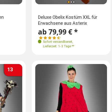
Größen
en
Fledermaus Cape für Damen und
Deluxe Obelix Kostüm XXL für
Schorn
Herren
Erwachsene aus Asterix
 50-52
34
36
38
40-42
44
ab 11,99 € *
ab 79,99 € *
ab 3
13,99 €
XXL 56-60
Sofort versandbereit
Sofort versandbereit
,
,
Sofort
Lieferzeit: 1- 3 Tage **
Lieferzeit: 1- 3 Tage **
Lieferz
13