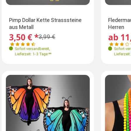
Größen
Gr
Pimp Dollar Kette Strasssteine
Flederma
aus Metall
Herren
XS-M
L-XL
34
3,50 € *
ab 11
3,99 €
Sofort versandbereit
,
Sofort ve
Lieferzeit: 1- 3 Tage **
Lieferzeit: