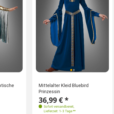
Größen
ptische
Deluxe Schmetterlingsflügel
Mittelalter Kleid Bluebird
Kleopa
beidseitig bedruckt 170 cm
Prinzessin
Göttin 
40-146
34
36
38
40
40-42
25,99 € *
36,99 € *
ab 6
58
Sofort versandbereit
,
Sofort versandbereit
,
Sofort
Lieferzeit: 1- 3 Tage **