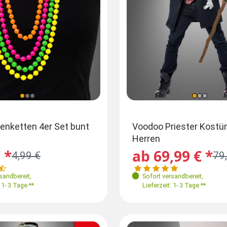
ößen
Größen
enketten 4er Set bunt
Voodoo Priester Kostü
Schmetterlingsflügel 2-seitig
Herren
bedruckt Erwachsene
48
L 50
XL 52
XXL 56
S-M
L-XL
 *
ab 69,99 € *
26,99 € *
4,99 €
79
Sofort versandbereit
,
rsandbereit
,
Sofort versandbereit
,
Lieferzeit: 1- 3 Tage **
 1- 3 Tage **
Lieferzeit: 1- 3 Tage **