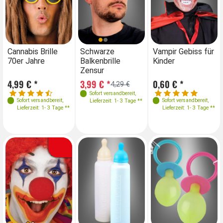
Farben
Cannabis Brille
Schwarze
Vampir Gebiss für
70er Jahre
Balkenbrille
Kinder
Zensur
4,99 € *
3,99 € *
0,60 € *
4,29 €
Sofort versandbereit
,
Sofort versandbereit
,
Sofort versandbereit
,
Lieferzeit: 1- 3 Tage **
Lieferzeit: 1- 3 Tage **
Lieferzeit: 1- 3 Tage **