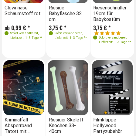
Farben
Farben
Farben
Farben
Clownnase
Riesige
Clownnase
Riesenschnuller
Ri
Schaumstoff rot
Babyflasche 32
Schaumstoff rot
19cm für
Ba
cm
Babykostüm
c
ab 0,99 € *
3,75 € *
ab 0,99 € *
3,75 € *
3,
Sofort versandbereit
,
Sofort versandbereit
,
Sofort versandbereit
,
Sofort versandbereit
,
Lieferzeit: 1- 3 Tage **
Lieferzeit: 1- 3 Tage **
Lieferzeit: 1- 3 Tage **
Lieferzeit: 1- 3 Tage **
Farben
Farben
Kriminalfall
Riesiger Skelett
Filmklappe
Ri
Absperrband
Knochen 33-
Hollywood
Kn
Tatort mit
40cm
Partyzubehör
4