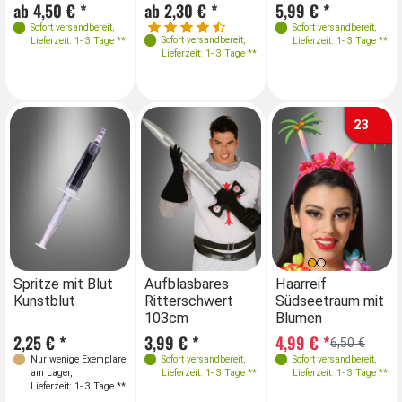
Zubehör
ab 4,50 € *
ab 2,30 € *
5,99 € *
ab
Sofort versandbereit
,
Sofort versandbereit
,
Sofort versandbereit
,
Lieferzeit: 1- 3 Tage **
Lieferzeit: 1- 3 Tage **
Lieferzeit: 1- 3 Tage **
23
Spritze mit Blut
Aufblasbares
Haarreif
Kunstblut
Ritterschwert
Südseetraum mit
103cm
Blumen
2,25 € *
3,99 € *
4,99 € *
6,50 €
Nur wenige Exemplare
Sofort versandbereit
,
Sofort versandbereit
,
am Lager
,
Lieferzeit: 1- 3 Tage **
Lieferzeit: 1- 3 Tage **
Lieferzeit: 1- 3 Tage **