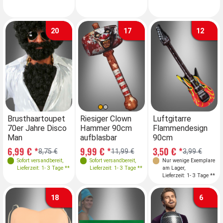
20
17
12
Brusthaartoupet
Riesiger Clown
Luftgitarre
70er Jahre Disco
Hammer 90cm
Flammendesign
Man
aufblasbar
90cm
6,99 € *
9,99 € *
3,50 € *
8,75 €
11,99 €
3,99 €
Sofort versandbereit
,
Sofort versandbereit
,
Nur wenige Exemplare
Lieferzeit: 1- 3 Tage **
Lieferzeit: 1- 3 Tage **
am Lager
,
Lieferzeit: 1- 3 Tage **
18
6