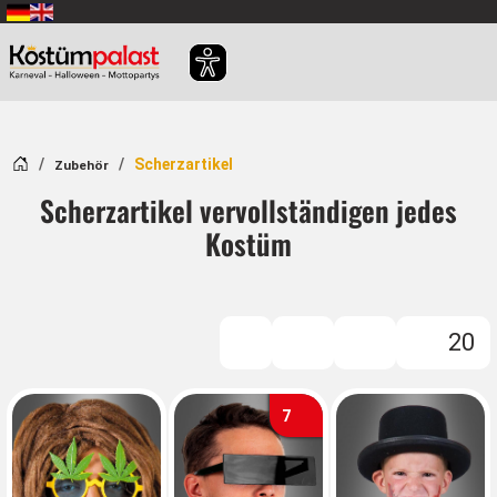
Zum Hauptinhalt springen
Startseite
Scherzartikel
Zubehör
Scherzartikel vervollständigen jedes
Kostüm
20
Filter
7