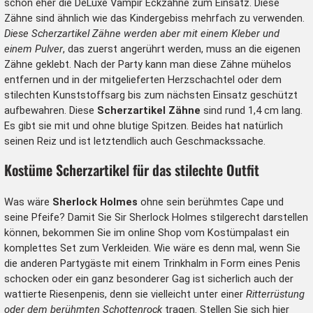
schon eher die
DeLuxe Vampir Eckzähne
zum Einsatz. Diese
Zähne sind ähnlich wie das Kindergebiss mehrfach zu verwenden.
Diese Scherzartikel Zähne werden aber mit einem Kleber und
einem Pulver
, das zuerst angerührt werden, muss an die eigenen
Zähne geklebt. Nach der Party kann man diese Zähne mühelos
entfernen und in der mitgelieferten Herzschachtel oder dem
stilechten Kunststoffsarg bis zum nächsten Einsatz geschützt
aufbewahren. Diese
Scherzartikel Zähne
sind rund 1,4 cm lang.
Es gibt sie mit und ohne blutige Spitzen. Beides hat natürlich
seinen Reiz und ist letztendlich auch Geschmackssache.
Kostüme Scherzartikel für das stilechte Outfit
Was wäre
Sherlock Holmes
ohne sein berühmtes Cape und
seine
Pfeife
? Damit Sie Sir Sherlock Holmes stilgerecht darstellen
können, bekommen Sie im online Shop vom Kostümpalast ein
komplettes Set zum Verkleiden. Wie wäre es denn mal, wenn Sie
die anderen Partygäste mit einem Trinkhalm in Form eines Penis
schocken oder ein ganz besonderer Gag ist sicherlich auch der
wattierte Riesenpenis, denn sie vielleicht unter einer
Ritterrüstung
oder dem berühmten Schottenrock
tragen. Stellen Sie sich hier