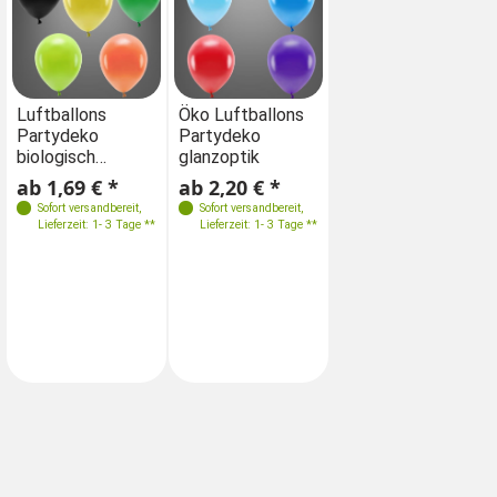
Farben
Farben
Farben
Luftballons
Öko Luftballons
Luftballons
Ök
Partydeko
Partydeko
Partydeko
Pa
biologisch
glanzoptik
biologisch
gl
abbaubar
abbaubar
ab 1,69 € *
ab 2,20 € *
ab 1,69 € *
ab
Größen
Größen
Größen
Sofort versandbereit
,
Sofort versandbereit
,
Sofort versandbereit
,
10x30cm
10 Stk. / 26cm
10x30cm
Lieferzeit: 1- 3 Tage **
Lieferzeit: 1- 3 Tage **
Lieferzeit: 1- 3 Tage **
100x30cm
100 Stk. / 26cm
100x30cm
10 Stk. / 30cm
100 Stk. / 26cm