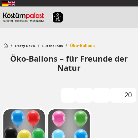
Zum Hauptinhalt springen
Startseite
Öko-Ballons
Party Deko
Luftballons
Öko-Ballons – für Freunde der
Natur
20
Filter