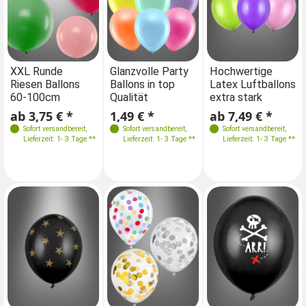
Farben
Farben
Farben
Farben
XXL Runde
Glanzvolle Party
XXL Runde
Hochwertige
Gl
Riesen Ballons
Ballons in top
Riesen Ballons
Latex Luftballons
Ba
60-100cm
Qualität
60-100cm
extra stark
Qu
Größen
Größen
Größen
Größen
ab 3,75 € *
1,49 € *
ab 3,75 € *
ab 7,49 € *
1,
10 Stk. / 23cm
100 cm
100x12cm
10 Stk. / 23cm
Sofort versandbereit
,
Sofort versandbereit
,
Sofort versandbereit
Sofort versandbereit
,
,
Lieferzeit: 1- 3 Tage **
Lieferzeit: 1- 3 Tage **
Lieferzeit: 1- 3 Tage **
Lieferzeit: 1- 3 Tage **
100x27cm