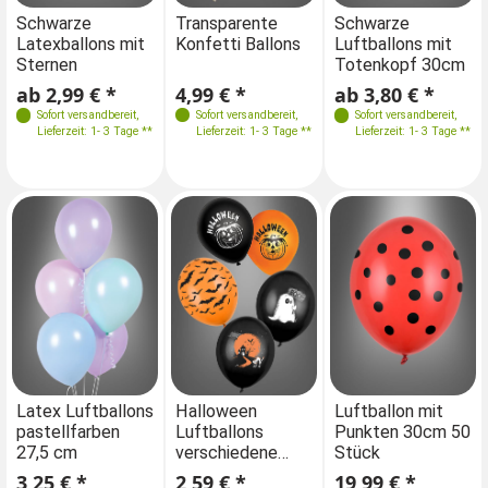
Größen
Größen
Schwarze
Transparente
Schwarze
Tr
Latexballons mit
Konfetti Ballons
Luftballons mit
Ko
6 x 30 cm
6 x 30 cm
Sternen
Totenkopf 30cm
ab 2,99 € *
4,99 € *
ab 3,80 € *
4,
Sofort versandbereit
,
Sofort versandbereit
,
Sofort versandbereit
,
Lieferzeit: 1- 3 Tage **
Lieferzeit: 1- 3 Tage **
Lieferzeit: 1- 3 Tage **
Latex Luftballons
Halloween
Luftballon mit
pastellfarben
Luftballons
Punkten 30cm 50
27,5 cm
verschiedene
Stück
Designs
3,25 € *
2,59 € *
19,99 € *