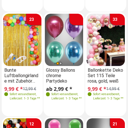
23
33
Farben
Farben
Bunte
Glossy Ballons
Ballonkette Deko
Gl
Luftballongirland
chrome
Set 115 Teile
c
e mit Zubehör
Partydeko
rosa, gold, weiß
Pa
Größen
Größen
112-teilig
9,99 € *
ab 2,99 € *
9,99 € *
ab
12,99 €
14,99 €
6 Stk. 27,5 cm
6 Stk. 27,5 cm
Sofort versandbereit
,
Sofort versandbereit
,
Sofort versandbereit
,
Lieferzeit: 1- 3 Tage **
Lieferzeit: 1- 3 Tage **
Lieferzeit: 1- 3 Tage **
50 Stk. 30 cm
50 Stk. 30 cm
12
21