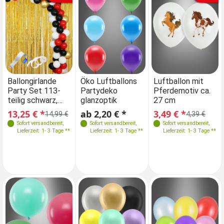
Farben
Farben
Ballongirlande
Öko Luftballons
Luftballon mit
Ök
Party Set 113-
Partydeko
Pferdemotiv ca.
Pa
teilig schwarz,
glanzoptik
27 cm
gl
rot, gold
13,25 € *
ab 2,20 € *
3,49 € *
ab
14,99 €
4,39 €
Größen
Größen
Sofort versandbereit
,
Sofort versandbereit
,
Sofort versandbereit
,
10x30cm
10x30cm
Lieferzeit: 1- 3 Tage **
Lieferzeit: 1- 3 Tage **
Lieferzeit: 1- 3 Tage **
100x30cm
100x30cm