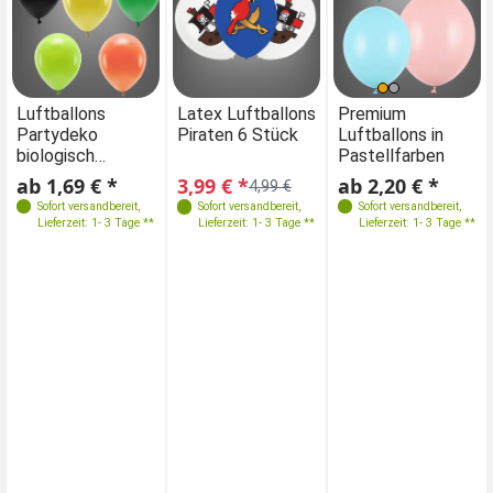
Farben
Farben
Luftballons
Latex Luftballons
Luftballons
Premium
Partydeko
Piraten 6 Stück
Partydeko
Luftballons in
biologisch
biologisch
Pastellfarben
Größen
abbaubar
abbaubar
ab 1,69 € *
3,99 € *
ab 1,69 € *
ab 2,20 € *
4,99 €
Größen
100x12cm
Sofort versandbereit
,
Sofort versandbereit
,
Sofort versandbereit
Sofort versandbereit
,
,
10 Stk. / 26cm
Lieferzeit: 1- 3 Tage **
Lieferzeit: 1- 3 Tage **
Lieferzeit: 1- 3 Tage **
Lieferzeit: 1- 3 Tage **
100x27cm
100 Stk. / 26cm
10x27cm
10 Stk. / 30cm
10x30cm
100 Stk. / 26cm
50x30cm
100 Stk. / 12cm
100x23cm
50x27cm
100x12 cm
100x30cm