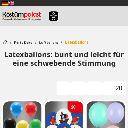
Zum Hauptinhalt springen
Startseite
Latexballons
Party Deko
Luftballons
Latexballons: bunt und leicht für
eine schwebende Stimmung
20
Filter
20