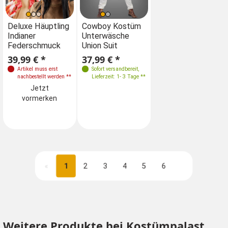
Größen
Größen
Deluxe Häuptling
Cowboy Kostüm
C
Indianer
Unterwäsche
Un
M 48
L 50
M 48
L 50
Federschmuck
Union Suit
Un
XL 52
XL 52
39,99 € *
37,99 € *
37
Artikel muss erst
Sofort versandbereit
,
nachbestellt werden
**
Lieferzeit: 1- 3 Tage **
Jetzt
vormerken
«
1
2
3
4
5
6
Nächste
Weitere Produkte bei Kostümpalast