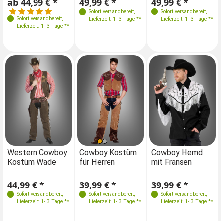
ab 44,99 € *
49,99 € *
ab 44,99 € *
49,99 € *
Sofort versandbereit
,
Sofort versandbereit
,
Sofort versandbereit
,
Sofort versandbereit
,
Lieferzeit: 1- 3 Tage **
Lieferzeit: 1- 3 Tage **
Lieferzeit: 1- 3 Tage **
Lieferzeit: 1- 3 Tage **
Größen
Größen
Größen
Größen
Western Cowboy
Cowboy Kostüm
Western Cowboy
Cowboy Hemd
C
Kostüm Wade
für Herren
Kostüm Wade
mit Fransen
fü
ML 50-52
ML 48-50
M 48-50
L 52-54
ML 50-52
XL 54-56
XL 52-54
XL 56-58
XL 54-56
44,99 € *
39,99 € *
44,99 € *
39,99 € *
39
XXL56-58
XXL 60-62
Sofort versandbereit
,
Sofort versandbereit
,
Sofort versandbereit
Sofort versandbereit
,
,
Lieferzeit: 1- 3 Tage **
Lieferzeit: 1- 3 Tage **
Lieferzeit: 1- 3 Tage **
Lieferzeit: 1- 3 Tage **
3XL 60-62