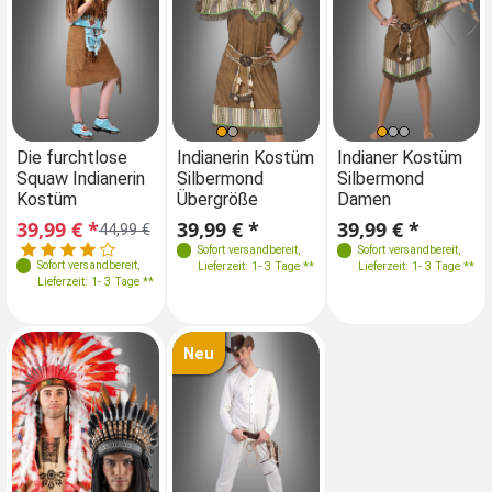
Größen
Größen
Größen
Größen
Die furchtlose
Indianerin Kostüm
Die furchtlose
Indianer Kostüm
In
Squaw Indianerin
Silbermond
Squaw Indianerin
Silbermond
Si
40-42
44-46
36-38
32-34
40
36
40-42
44-46
Kostüm
Übergröße
Kostüm
Damen
Üb
48-50
52-54
42-44
38-40
48-50
52-54
39,99 € *
39,99 € *
39,99 € *
39,99 € *
39
44,99 €
44,99 €
Sofort versandbereit
,
Sofort versandbereit
,
Sofort versandbereit
,
Sofort versandbereit
,
Lieferzeit: 1- 3 Tage **
Lieferzeit: 1- 3 Tage **
Lieferzeit: 1- 3 Tage **
Lieferzeit: 1- 3 Tage **
Neu