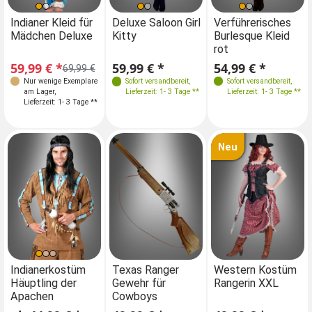
Größen
Größen
Größen
Größen
Indianer Kleid für
Deluxe Saloon Girl
Indianer Kleid für
Verführerisches
De
Mädchen Deluxe
Kitty
Mädchen Deluxe
Burlesque Kleid
Ki
36
38
40
42
110-116
34
36
38
40
36
38
40
42
rot
44
42
44-46
44
59,99 € *
59,99 € *
59,99 € *
54,99 € *
59
69,99 €
69,99 €
Nur wenige Exemplare
Sofort versandbereit
,
Nur wenige Exemplare
Sofort versandbereit
,
am Lager
,
Lieferzeit: 1- 3 Tage **
am Lager
Lieferzeit: 1- 3 Tage **
,
Lieferzeit: 1- 3 Tage **
Lieferzeit: 1- 3 Tage **
Neu
Größen
Größen
Indianerkostüm
Texas Ranger
Indianerkostüm
Western Kostüm
Häuptling der
Gewehr für
Häuptling der
Rangerin XXL
M 48
40
L-XL 52
42-44
Apachen
Cowboys
Apachen
XXL 54
46-48
XXL 56