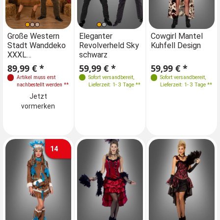
Größen
Größen
Größen
Große Western
Eleganter
Cowgirl Mantel
El
Stadt Wanddeko
Revolverheld Sky
Kuhfell Design
Re
Rot S 46
36-38
40-42
Rot S 46
XXXL
schwarz
sc
Rot XXL 56
44-46
Rot XXL 56
300x500cm
89,99 € *
59,99 € *
59,99 € *
59
Braun M 48
Braun M 48
Artikel muss erst
Sofort versandbereit
,
Sofort versandbereit
,
nachbestellt werden
**
Lieferzeit: 1- 3 Tage **
Lieferzeit: 1- 3 Tage **
Braun L 50
Braun L 50
Jetzt
Braun XL 52
Braun XL 52
vormerken
14