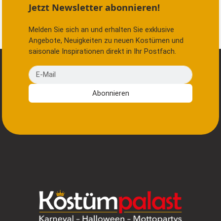
Jetzt Newsletter abonnieren!
Melden Sie sich an und erhalten Sie exklusive
Angebote, Neuigkeiten zu neuen Kostümen und
saisonale Inspirationen direkt in Ihr Postfach.
E-Mail
Abonnieren