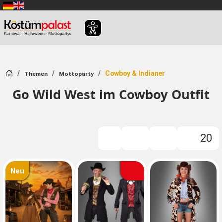
Zum Hauptinhalt springen
Startseite
Cowboy & Indianer
Themen
Mottoparty
Go Wild West im Cowboy Outfit
20
Filter
Neu