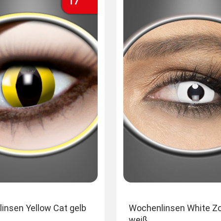
17
insen Yellow Cat gelb
Wochenlinsen White Z
weiß