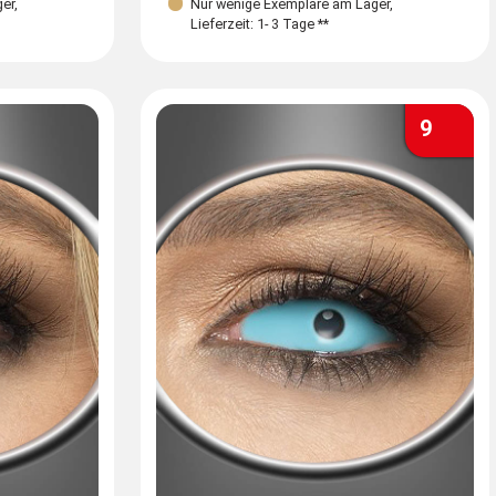
ger
,
Nur wenige Exemplare am Lager
,
Lieferzeit: 1- 3 Tage **
9