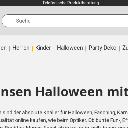
Telefonische Produktberatung
Suche
en
Herren
Kinder
Halloween
Party Deko
Z
insen Halloween mi
 sind der absolute Knaller für Halloween, Fasching, Ka
lität online kaufen, wie beim Optiker. Ob bunte Fun-, E
 Raubtier, Mumie, Engel, ob in rot, grün, gelb, braun, gra