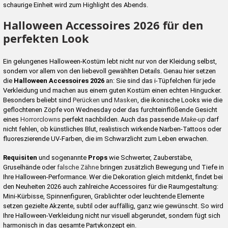
schaurige Einheit wird zum Highlight des Abends.
Halloween Accessoires 2026 für den
perfekten Look
Ein gelungenes Halloween-Kostüm lebt nicht nur von der Kleidung selbst,
sondern vor allem von den liebevoll gewählten Details. Genau hier setzen
die
Halloween Accessoires 2026
an: Sie sind das i-Tüpfelchen für jede
Verkleidung und machen aus einem guten Kostüm einen echten Hingucker.
Besonders beliebt sind
Perücken
und
Masken
, die ikonische Looks wie die
geflochtenen Zöpfe von Wednesday oder das furchteinflößende Gesicht
eines
Horrorclowns
perfekt nachbilden. Auch das passende
Make-up
darf
nicht fehlen, ob künstliches Blut, realistisch wirkende Narben-Tattoos oder
fluoreszierende UV-Farben, die im Schwarzlicht zum Leben erwachen.
Requisiten
und sogenannte
Props
wie Schwerter, Zauberstäbe,
Gruselhände oder
falsche Zähne
bringen zusätzlich Bewegung und Tiefe in
Ihre Halloween-Performance. Wer die Dekoration gleich mitdenkt, findet bei
den Neuheiten 2026 auch zahlreiche Accessoires für die Raumgestaltung:
Mini-Kürbisse, Spinnenfiguren, Grablichter oder leuchtende Elemente
setzen gezielte Akzente, subtil oder auffällig, ganz wie gewünscht. So wird
Ihre Halloween-Verkleidung nicht nur visuell abgerundet, sondern fügt sich
harmonisch in das gesamte Partykonzept ein.