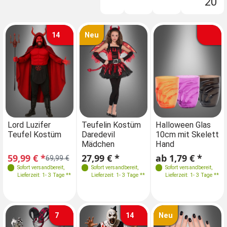
20
Filter
14
Neu
Größen
Größen
Farben
Größen
Lord Luzifer
Teufelin Kostüm
Lord Luzifer
Halloween Glas
Te
Teufel Kostüm
Daredevil
Teufel Kostüm
10cm mit Skelett
Da
134
140-146
M-L 48-50
134
140-146
Mädchen
Hand
M
XL-XXL 52-56
59,99 € *
27,99 € *
59,99 € *
ab 1,79 € *
27
69,99 €
69,99 €
Sofort versandbereit
,
Sofort versandbereit
,
Sofort versandbereit
Sofort versandbereit
,
,
Lieferzeit: 1- 3 Tage **
Lieferzeit: 1- 3 Tage **
Lieferzeit: 1- 3 Tage **
Lieferzeit: 1- 3 Tage **
7
14
Neu