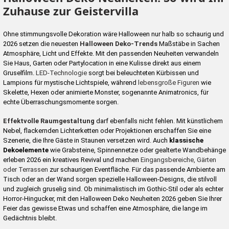
Zuhause zur Geistervilla
Ohne stimmungsvolle Dekoration wäre Halloween nur halb so schaurig und
2026 setzen die neuesten
Halloween Deko-Trends
Maßstäbe in Sachen
Atmosphäre, Licht und Effekte. Mit den passenden Neuheiten verwandeln
Sie Haus, Garten oder Partylocation in eine Kulisse direkt aus einem
Gruselfilm.
LED-Technologie
sorgt bei beleuchteten Kürbissen und
Lampions für mystische Lichtspiele, während
lebensgroße Figuren
wie
Skelette, Hexen oder animierte Monster, sogenannte Animatronics, für
echte Überraschungsmomente sorgen.
Effektvolle Raumgestaltung
darf ebenfalls nicht fehlen. Mit künstlichem
Nebel, flackernden Lichterketten oder Projektionen erschaffen Sie eine
Szenerie, die Ihre Gäste in Staunen versetzen wird. Auch
klassische
Dekoelemente
wie Grabsteine, Spinnennetze oder gealterte Wandbehänge
erleben 2026 ein kreatives Revival und machen
Eingangsbereiche, Gärten
oder Terrassen
zur schaurigen Eventfläche. Für das passende Ambiente am
Tisch oder an der Wand sorgen spezielle Halloween-Designs, die stilvoll
und zugleich gruselig sind. Ob minimalistisch im Gothic-Stil oder als echter
Horror-Hingucker, mit den Halloween Deko Neuheiten 2026 geben Sie Ihrer
Feier das gewisse Etwas und schaffen eine Atmosphäre, die lange im
Gedächtnis bleibt.