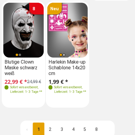
8
Neu
Blutige Clown
Harlekin Make-up
Maske schwarz
Schablone 14x20
weiß
cm
22,99 € *
1,99 € *
24,99 €
Sofort versandbereit
,
Sofort versandbereit
,
Lieferzeit: 1- 3 Tage **
Lieferzeit: 1- 3 Tage **
«
1
2
3
4
5
8
Nächste