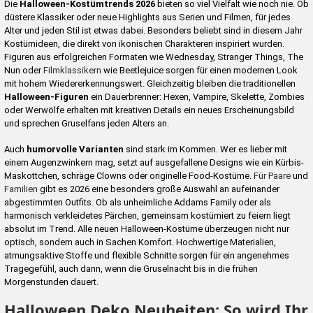
Die
Halloween-Kostümtrends 2026
bieten so viel Vielfalt wie noch nie. Ob
düstere Klassiker oder neue Highlights aus Serien und Filmen, für jedes
Alter und jeden Stil ist etwas dabei. Besonders beliebt sind in diesem Jahr
Kostümideen, die direkt von ikonischen Charakteren inspiriert wurden.
Figuren aus erfolgreichen Formaten wie Wednesday, Stranger Things, The
Nun oder
Filmklassikern
wie Beetlejuice sorgen für einen modernen Look
mit hohem Wiedererkennungswert. Gleichzeitig bleiben die traditionellen
Halloween-Figuren
ein Dauerbrenner: Hexen, Vampire, Skelette, Zombies
oder Werwölfe erhalten mit kreativen Details ein neues Erscheinungsbild
und sprechen Gruselfans jeden Alters an.
Auch
humorvolle Varianten
sind stark im Kommen. Wer es lieber mit
einem Augenzwinkern mag, setzt auf ausgefallene Designs wie ein Kürbis-
Maskottchen, schräge Clowns oder originelle Food-Kostüme.
Für Paare
und
Familien
gibt es 2026 eine besonders große Auswahl an aufeinander
abgestimmten Outfits. Ob als unheimliche Addams Family oder als
harmonisch verkleidetes Pärchen, gemeinsam kostümiert zu feiern liegt
absolut im Trend. Alle neuen Halloween-Kostüme überzeugen nicht nur
optisch, sondern auch in Sachen Komfort. Hochwertige Materialien,
atmungsaktive Stoffe und flexible Schnitte sorgen für ein angenehmes
Tragegefühl, auch dann, wenn die Gruselnacht bis in die frühen
Morgenstunden dauert.
Halloween Deko Neuheiten: So wird Ihr