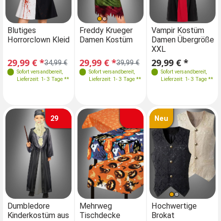
Größen
Größen
Größen
Größen
Blutiges
Freddy Krueger
Blutiges
Vampir Kostüm
Fr
Horrorclown Kleid
Damen Kostüm
Horrorclown Kleid
Damen Übergröße
D
36-38
40
34-36
42
38
44
40
46
36-38
40
XXL
40-42
44
42
44-46
40-42
44
29,99 € *
29,99 € *
29,99 € *
29,99 € *
29
34,99 €
39,99 €
34,99 €
Sofort versandbereit
,
Sofort versandbereit
,
Sofort versandbereit
Sofort versandbereit
,
,
Lieferzeit: 1- 3 Tage **
Lieferzeit: 1- 3 Tage **
Lieferzeit: 1- 3 Tage **
Lieferzeit: 1- 3 Tage **
29
Neu
Farben
Größen
Farben
Farben
Dumbledore
Mehrweg
Dumbledore
Hochwertige
M
Kinderkostüm aus
Tischdecke
Kinderkostüm aus
Brokat
Ti
110-116