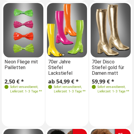
Farben
Farben
Größen
Farben
Neon Fliege mit
70er Jahre
Neon Fliege mit
70er Disco
70
Pailletten
Stiefel
Pailletten
Stiefel gold für
St
36
37
38
39
Lackstiefel
Damen matt
La
Größen
Größen
40
41
2,50 € *
ab 54,99 € *
2,50 € *
59,99 € *
ab
36
36w
37
36
36w
37
Sofort versandbereit
,
Sofort versandbereit
,
Sofort versandbereit
Sofort versandbereit
,
,
Lieferzeit: 1- 3 Tage **
Lieferzeit: 1- 3 Tage **
Lieferzeit: 1- 3 Tage **
Lieferzeit: 1- 3 Tage **
37w
38
38w
37w
38
38w
39
39w
40
39
39w
40
40w
41
41w
40w
41
41w