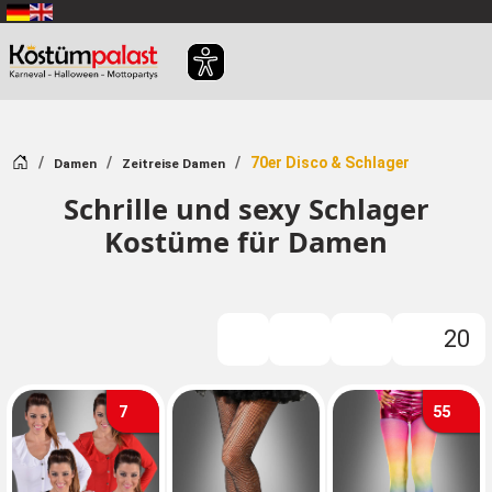
Zum Hauptinhalt springen
Startseite
70er Disco & Schlager
Damen
Zeitreise Damen
Schrille und sexy Schlager
Kostüme für Damen
20
Filter
7
55