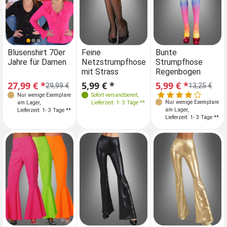
Einheitsgröße
Farben
Einheitsgröße
Einheitsgröße
Blusenshirt 70er
Feine
Blusenshirt 70er
Bunte
Fe
Jahre für Damen
Netzstrumpfhose
Jahre für Damen
Strumpfhose
Ne
mit Strass
Regenbogen
mi
36-40
36-40
36-40
Größen
27,99 € *
5,99 € *
27,99 € *
5,99 € *
5,
29,99 €
29,99 €
13,25 €
34
36
Nur wenige Exemplare
Sofort versandbereit
,
Nur wenige Exemplare
Nur wenige Exemplare
am Lager
,
Lieferzeit: 1- 3 Tage **
am Lager
,
am Lager
,
Lieferzeit: 1- 3 Tage **
Lieferzeit: 1- 3 Tage **
Lieferzeit: 1- 3 Tage **