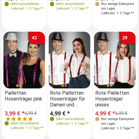
Sofort versandbereit
,
Sofort versandbereit
Nur wenige Exemplare
,
Sofort versandbereit
,
Lieferzeit: 1- 3 Tage **
Lieferzeit: 1- 3 Tage **
am Lager
,
Lieferzeit: 1- 3 Tage **
Lieferzeit: 1- 3 Tage **
43
29
Pailletten
Rote Pailletten
Rote Pailletten
Hosenträger pink
Hosenträger für
Hosenträger
Damen und
unisex
Herren
3,99 € *
4,99 € *
4,99 € *
6,99 €
6,99 €
Sofort versandbereit
,
Nur wenige Exemplare
Sofort versandbereit
,
Lieferzeit: 1- 3 Tage **
am Lager
,
Lieferzeit: 1- 3 Tage **
Lieferzeit: 1- 3 Tage **