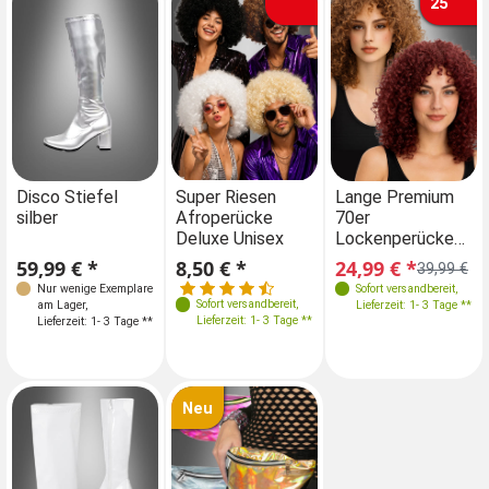
25
Farben
Größen
Farben
Farben
Disco Stiefel
Super Riesen
Disco Stiefel
Lange Premium
Su
silber
Afroperücke
silber
70er
Af
36
37
38
39
Deluxe Unisex
Lockenperücke
De
40
41
Afrolook
59,99 € *
8,50 € *
59,99 € *
24,99 € *
8,
39,99 €
Nur wenige Exemplare
Nur wenige Exemplare
Sofort versandbereit
,
Sofort versandbereit
,
am Lager
,
am Lager
Lieferzeit: 1- 3 Tage **
,
Lieferzeit: 1- 3 Tage **
Lieferzeit: 1- 3 Tage **
Lieferzeit: 1- 3 Tage **
Neu