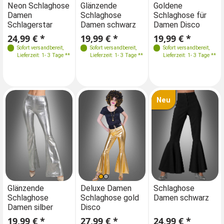
Größen
Farben
Größen
Größen
Neon Schlaghose
Glänzende
Neon Schlaghose
Goldene
Gl
Damen
Schlaghose
Damen
Schlaghose für
Sc
40-42
42-44
34-36
36-38
40-42
42-44
Schlagerstar
Damen schwarz
Schlagerstar
Damen Disco
Da
Größen
24,99 € *
19,99 € *
24,99 € *
19,99 € *
19
36
38
40
42
Sofort versandbereit
,
Sofort versandbereit
,
Sofort versandbereit
Sofort versandbereit
,
,
Lieferzeit: 1- 3 Tage **
Lieferzeit: 1- 3 Tage **
Lieferzeit: 1- 3 Tage **
Lieferzeit: 1- 3 Tage **
44
46
Neu
Größen
Größen
Größen
Größen
Glänzende
Glänzende
Schlaghose
Deluxe Damen
De
Schlaghose
Schlaghose
Damen schwarz
Schlaghose gold
Sc
36-38
38
40-42
36
40/42
36
40/42
Damen silber
Damen silber
Disco
Di
19,99 € *
19,99 € *
24,99 € *
27,99 € *
27