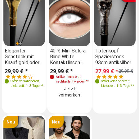
Eleganter
40 % Mini Sclera
Totenkopf
Gehstock mit
Blind White
Spazierstock
Knauf gold oder
Kontaktlinsen
93cm antiksilber
silber
weiß
29,99 € *
29,99 € *
27,99 € *
29,99 €
Artikel muss erst
Sofort versandbereit
,
Sofort versandbereit
,
nachbestellt werden
**
Lieferzeit: 1- 3 Tage **
Lieferzeit: 1- 3 Tage **
Jetzt
vormerken
Neu
Neu