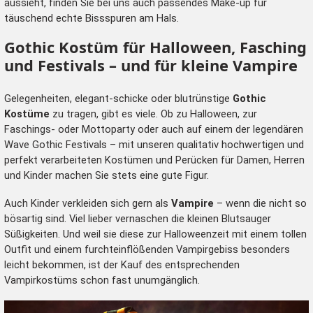
aussieht, finden Sie bei uns auch passendes
Make-up
für
täuschend echte Bissspuren am Hals.
Gothic Kostüm für Halloween, Fasching
und Festivals – und für kleine Vampire
Gelegenheiten, elegant-schicke oder blutrünstige
Gothic
Kostüme
zu tragen, gibt es viele. Ob zu
Halloween
, zur
Faschings- oder
Mottoparty
oder auch auf einem der legendären
Wave Gothic Festivals – mit unseren qualitativ hochwertigen und
perfekt verarbeiteten Kostümen und
Perücken
für Damen, Herren
und Kinder machen Sie stets eine gute Figur.
Auch Kinder verkleiden sich gern als
Vampire
– wenn die nicht so
bösartig sind. Viel lieber vernaschen die kleinen Blutsauger
Süßigkeiten. Und weil sie diese zur Halloweenzeit mit einem tollen
Outfit und einem
furchteinflößenden Vampirgebiss
besonders
leicht bekommen, ist der Kauf des entsprechenden
Vampirkostüms schon fast unumgänglich.