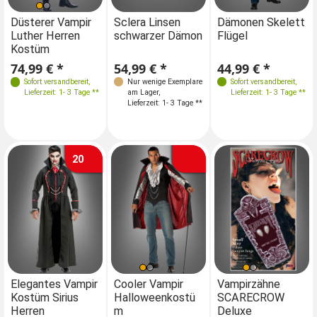
Größen
Düsterer Vampir
Sclera Linsen
Düsterer Vampir
Dämonen Skelett
Luther Herren
schwarzer Dämon
Luther Herren
Flügel
M-L 48-50
L 50
Kostüm
Kostüm
XL 52
74,99 € *
54,99 € *
74,99 € *
44,99 € *
Sofort versandbereit
,
Nur wenige Exemplare
Sofort versandbereit
Sofort versandbereit
,
,
Lieferzeit: 1- 3 Tage **
am Lager
,
Lieferzeit: 1- 3 Tage **
Lieferzeit: 1- 3 Tage **
Lieferzeit: 1- 3 Tage **
20
Größen
Größen
Größen
Elegantes Vampir
Cooler Vampir
Elegantes Vampir
Vampirzähne
Co
Kostüm Sirius
Halloweenkostü
Kostüm Sirius
SCARECROW
Ha
M 48
L 50
M 48
L 50
M 48
L 50
Herren
m
Herren
Deluxe
m