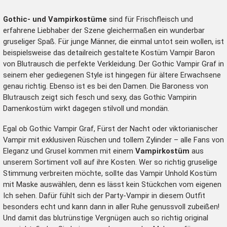
Gothic- und Vampirkostüme
sind für Frischfleisch und
erfahrene Liebhaber der Szene gleichermaßen ein wunderbar
gruseliger Spaß. Für junge Männer, die einmal untot sein wollen, ist
beispielsweise das detailreich gestaltete Kostüm
Vampir Baron
von Blutrausch
die perfekte Verkleidung. Der
Gothic Vampir Graf
in
seinem eher gediegenen Style ist hingegen für ältere Erwachsene
genau richtig. Ebenso ist es bei den Damen. Die
Baroness von
Blutrausch
zeigt sich fesch und sexy, das
Gothic Vampirin
Damenkostüm
wirkt dagegen stilvoll und mondän.
Egal ob Gothic Vampir Graf, Fürst der Nacht oder viktorianischer
Vampir mit exklusiven Rüschen und tollem Zylinder – alle Fans von
Eleganz und Grusel kommen mit einem
Vampirkostüm
aus
unserem Sortiment voll auf ihre Kosten. Wer so richtig gruselige
Stimmung verbreiten möchte, sollte das
Vampir Unhold
Kostüm
mit Maske auswählen, denn es lässt kein Stückchen vom eigenen
Ich sehen. Dafür fühlt sich der Party-Vampir in diesem Outfit
besonders echt und kann dann in aller Ruhe genussvoll zubeißen!
Und damit das blutrünstige Vergnügen auch so richtig original