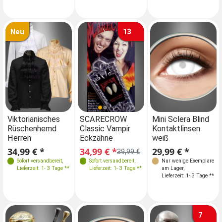
Neu
13
Farben
Viktorianisches
SCARECROW
Viktorianisches
Mini Sclera Blind
Rüschenhemd
Classic Vampir
Rüschenhemd
Kontaktlinsen
Herren
Eckzähne
Herren
weiß
Größen
34,99 € *
34,99 € *
34,99 € *
29,99 € *
39,99 €
M 48
L 50
Sofort versandbereit
,
Sofort versandbereit
,
Sofort versandbereit
Nur wenige Exemplare
,
Lieferzeit: 1- 3 Tage **
Lieferzeit: 1- 3 Tage **
Lieferzeit: 1- 3 Tage **
am Lager
,
6
XL 52
XXL 54-56
Lieferzeit: 1- 3 Tage **
7