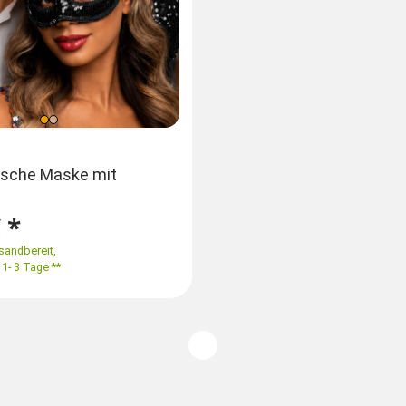
Farben
ische Maske mit
 *
rsandbereit
,
 1- 3 Tage **