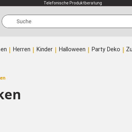
Telefonische Produktberatung
Suche
en
Herren
Kinder
Halloween
Party Deko
Z
ken
ken