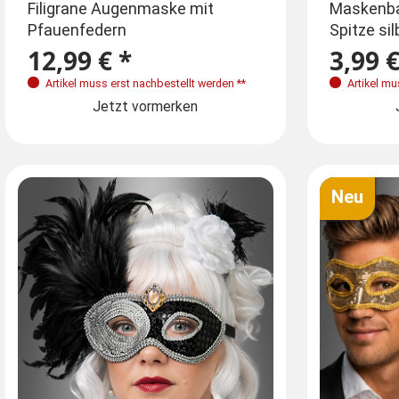
Farben
Fa
Filigrane Augenmaske mit
Maskenba
Pfauenfedern
Spitze si
12,99 € *
3,99 €
Artikel muss erst nachbestellt werden
**
Artikel mu
Jetzt vormerken
Neu