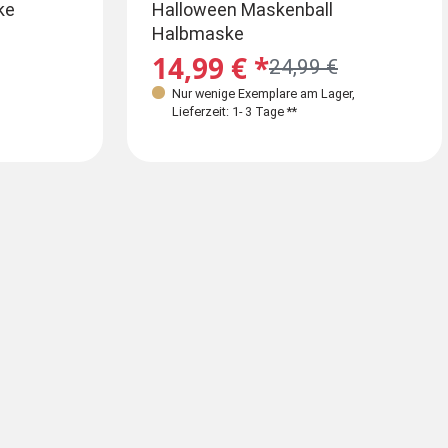
Farben
ke
Maskenball Augenmaske mit
Halloween Maskenball
Neutra
Spitze silber oder schwarz
Halbmaske
schwar
3,99 € *
14,99 € *
3,25
24,99 €
Artikel muss erst nachbestellt werden
Nur wenige Exemplare am Lager
**
,
Sofort
Lieferzeit: 1- 3 Tage **
Lieferz
Jetzt vormerken