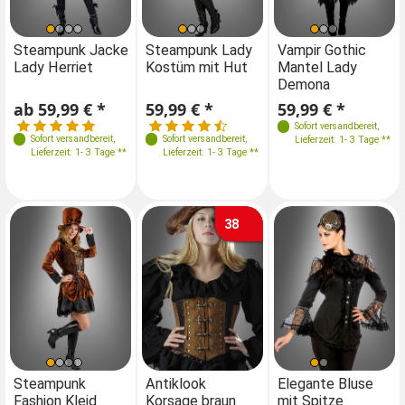
Größen
Größen
Größen
Größen
Steampunk Jacke
Steampunk Lady
Steampunk Jacke
Vampir Gothic
St
Lady Herriet
Kostüm mit Hut
Lady Herriet
Mantel Lady
Ko
34
36
36-38
34-36
34-36
36-38
36-38
34
36
36-38
Demona
38
40-42
40-42
46-48
42-44
40-42
38
40-42
ab 59,99 € *
59,99 € *
ab 59,99 € *
59,99 € *
59
44-46
48-50
Sofort versandbereit
,
Sofort versandbereit
,
Sofort versandbereit
,
Sofort versandbereit
,
Lieferzeit: 1- 3 Tage **
Lieferzeit: 1- 3 Tage **
Lieferzeit: 1- 3 Tage **
Lieferzeit: 1- 3 Tage **
38
Größen
Größen
Größen
Größen
Steampunk
Antiklook
Steampunk
Elegante Bluse
An
Fashion Kleid
Korsage braun
Fashion Kleid
mit Spitze
Ko