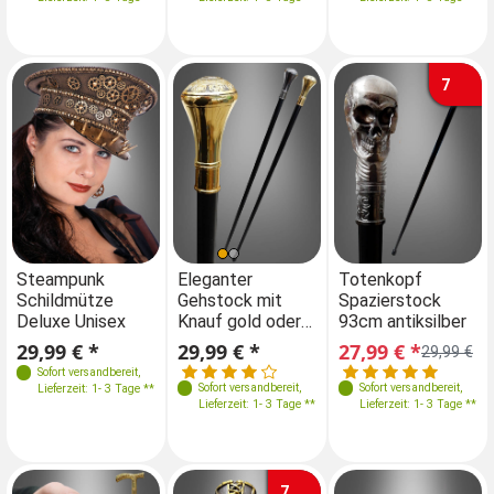
7
Steampunk
Eleganter
Totenkopf
Schildmütze
Gehstock mit
Spazierstock
Deluxe Unisex
Knauf gold oder
93cm antiksilber
silber
29,99 € *
29,99 € *
27,99 € *
29,99 €
Sofort versandbereit
,
Sofort versandbereit
,
Sofort versandbereit
,
Lieferzeit: 1- 3 Tage **
Lieferzeit: 1- 3 Tage **
Lieferzeit: 1- 3 Tage **
7