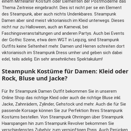
einem Mittelalter Kostüm oder Elementen der Postmoderne das
Thema Zeitreise eingebracht. Dies ist nicht per se ein Element
des Steampunk, aber auch nichts Undenkbares. Steampunk
Damen aber sind meist viktorianisch im Kleid unterwegs. Dieses
nicht nur zu Halloween, auch an Karneval, bei
Faschingsveranstaltungen und anderen Partys. Auch bei Events
der Gothic Szene, etwa dem WGT in Leipzig, sind Steampunk
Outfits keine Seltenheit mehr. Damen und
Herren
schreiten dort
viktorianisch im Steampunk Dress umher und geben sich dabei
edel, teils adelig. Ein sehr ansehnliches Spektakulum!
Steampunk Kostüme für Damen: Kleid oder
Rock, Bluse und Jacke?
Für Ihr Steampunk Damen Outfit bekommen Sie in unserem
Online Shop das richtige Kleid oder auch die richtige Bluse inkl.
Jacke, Zahnrädern, Zylinder, Gehstock und mehr. Auch die für Sie
passende Korsage können Sie zur Perfektion Ihres Steampunk
Kostüms bestellen. Von Steampunk Ohrringen über Steampunk
Haarspangen hin zum Steampunk Revolver bekommen Sie
verschiedenstes Zubehör zum vernünftigen Preis. Auch
Perücken