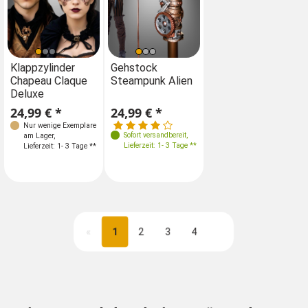
Klappzylinder
Gehstock
Chapeau Claque
Steampunk Alien
Deluxe
24,99 € *
24,99 € *
Nur wenige Exemplare
Sofort versandbereit
,
am Lager
,
Lieferzeit: 1- 3 Tage **
Lieferzeit: 1- 3 Tage **
«
1
2
3
4
Nächste