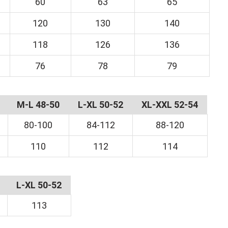
60
63
65
n möchten, haben wir eine goldene Leier im Sortiment.
120
130
140
118
126
136
76
78
79
M-L 48-50
L-XL 50-52
XL-XXL 52-54
80-100
84-112
88-120
110
112
114
L-XL 50-52
113