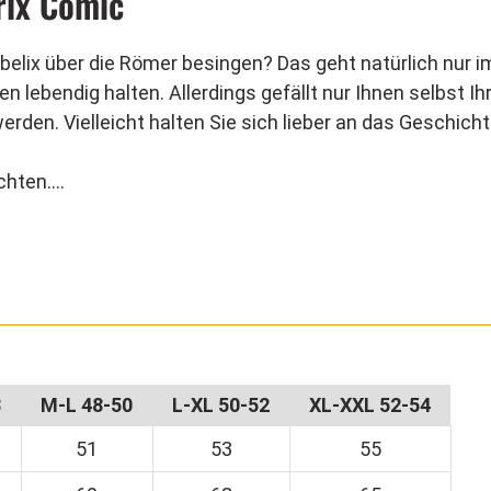
rix Comic
belix über die Römer besingen? Das geht natürlich nur 
n lebendig halten. Allerdings gefällt nur Ihnen selbst Ih
en. Vielleicht halten Sie sich lieber an das Geschich
chten.
 ist eine Verkleidung mit viel Zubehör. Das karierte Obe
halten. Die weiße Hose ist bequem und spendet viel Bew
 eine gelbe Stoff-Fibel zur Zierde angenäht. Verschloss
huhen getragen. Ein Gummi unter der Sohle fixiert sie. 
farbenem Gummi umgelegt werden.
8
M-L 48-50
L-XL 50-52
XL-XXL 52-54
51
53
55