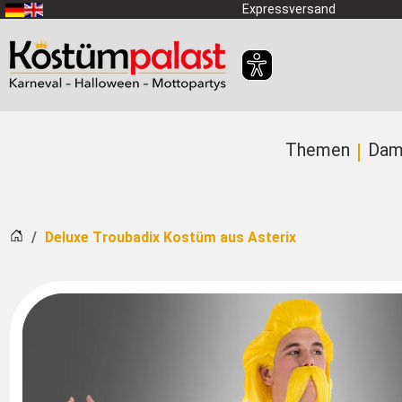
Zum Hauptinhalt springen
Expressversand
Themen
Dam
Startseite
Deluxe Troubadix Kostüm aus Asterix