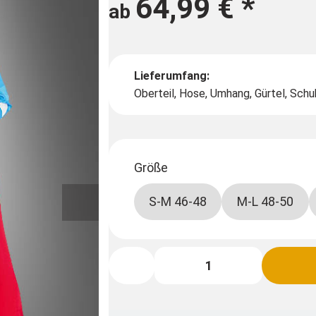
64,99 €
*
ab
Lieferumfang:
Oberteil, Hose, Umhang, Gürtel, Schu
Größe
S-M 46-48
M-L 48-50