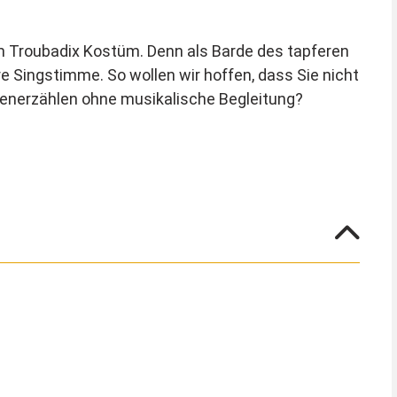
im Troubadix Kostüm. Denn als Barde des tapferen
re Singstimme. So wollen wir hoffen, dass Sie nicht
tenerzählen ohne musikalische Begleitung?
rteil wird mit dem grünen Stoffgürtel in Taille
egungsfreiheit, denn im Bund ist ein Gummizug
en wird er mit einem Klettband. Die hellblauen
Der gelbe Schnurrbart ist ebenfalls im