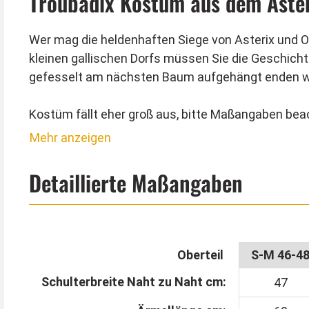
Troubadix Kostüm aus dem Aste
Wer mag die heldenhaften Siege von Asterix und O
kleinen gallischen Dorfs müssen Sie die Geschichte
gefesselt am nächsten Baum aufgehängt enden werd
Kostüm fällt eher groß aus, bitte Maßangaben bea
Mehr anzeigen
Das Original Lizenz Troubadix Kostüm für Erwachsene
gehalten. Die Rückseite der Tunika ist in Weiß ge
Detaillierte Maßangaben
eingenäht. Der rote Umhang hat wie auch der Gürtel
Schuhüberzieher werden über den eigenen Straßensc
Lieferumfang enthalten. Er kann mit einem haut
Oberteil
S-M 46-4
Perücke bitte separat bestellen.
Schulterbreite Naht zu Naht cm:
47
Tipp von Kostümpalast: