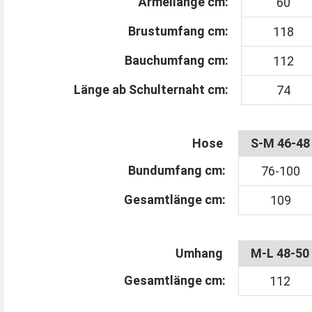
Ärmellänge cm:
60
Wenn Sie Ihre musikalische Seite zur Schau stelle
Brustumfang cm:
118
Bauchumfang cm:
112
Länge ab Schulternaht cm:
74
Hose
S-M 46-48
Bundumfang cm:
76-100
Gesamtlänge cm:
109
Umhang
M-L 48-50
Gesamtlänge cm:
112