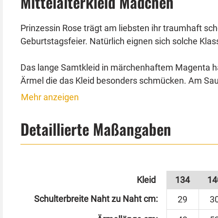
Mittelalterkleid Mädchen
Prinzessin Rose trägt am liebsten ihr traumhaft sc
Geburtstagsfeier. Natürlich eignen sich solche Kla
Das lange Samtkleid in märchenhaftem Magenta hat
Ärmel die das Kleid besonders schmücken. Am Saum 
mit goldenen Blüten und Ranken verziert.
Mehr anzeigen
Der Stoff-Gürtel ist aus einer schwarzen Borte gefer
Detaillierte Maßangaben
schwarzem Latex, antik-golden bemalt mit Edelste
Schuhe sind nicht im Lieferumfang enthalten.
Kleid
134
14
Schulterbreite Naht zu Naht cm:
29
3