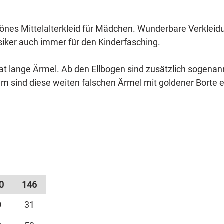
hönes Mittelalterkleid für Mädchen. Wunderbare Verkleidu
ssiker auch immer für den Kinderfasching.
 lange Ärmel. Ab den Ellbogen sind zusätzlich sogenan
sind diese weiten falschen Ärmel mit goldener Borte ein
tigt, die ein edles Webmuster in Gold und Silber aufweist
inen besetzt wird sie am Hinterkopf mit Gummiband geh
0
146
0
31