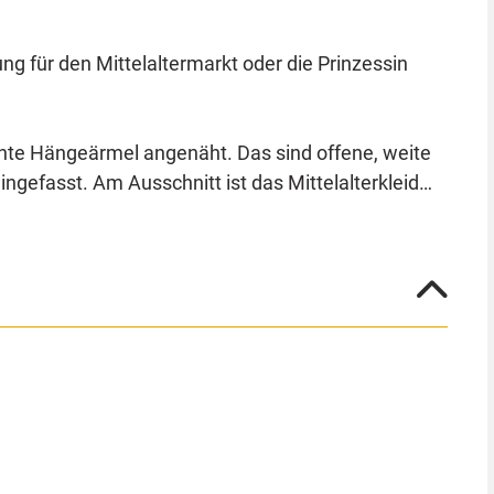
ng für den Mittelaltermarkt oder die Prinzessin
nte Hängeärmel angenäht. Das sind offene, weite
gefasst. Am Ausschnitt ist das Mittelalterkleid
. Die Krone ist einer echten Prinzessin würdig. Aus
alten.