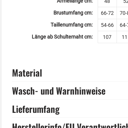
Ärmellänge cm:
48
5
Brustumfang cm:
66-72
70-
Taillenumfang cm:
54-66
64-
Länge ab Schulternaht cm:
107
11
Material
Wasch- und Warnhinweise
Lieferumfang
Herstellerinfo/EU Verantwortlic