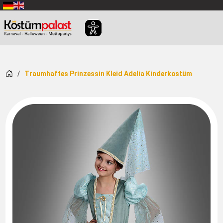
Zum Hauptinhalt springen
Startseite
Traumhaftes Prinzessin Kleid Adelia Kinderkostüm