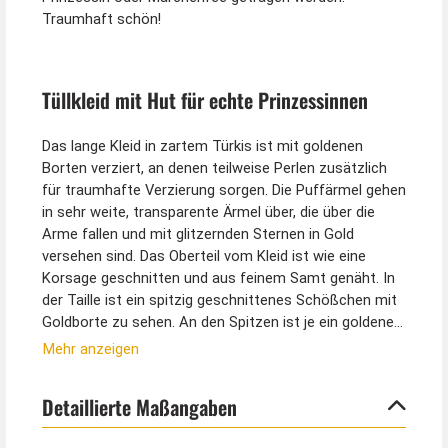
Traumhaft schön!
Tüllkleid mit Hut für echte Prinzessinnen
Das lange Kleid in zartem Türkis ist mit goldenen
Borten verziert, an denen teilweise Perlen zusätzlich
für traumhafte Verzierung sorgen. Die Puffärmel gehen
in sehr weite, transparente Ärmel über, die über die
Arme fallen und mit glitzernden Sternen in Gold
versehen sind. Das Oberteil vom Kleid ist wie eine
Korsage geschnitten und aus feinem Samt genäht. In
der Taille ist ein spitzig geschnittenes Schößchen mit
Goldborte zu sehen. An den Spitzen ist je ein goldener
Stern aus Stoff angenäht. Die Sterne glitzern
Mehr anzeigen
traumhaft im Licht. Der lange Tüllrock ist mit einem
blickdichten Satin-Unterrock unterlegt. Ein
Detaillierte Maßangaben
Reißverschluss im Rücken sorgt für gute Passform.