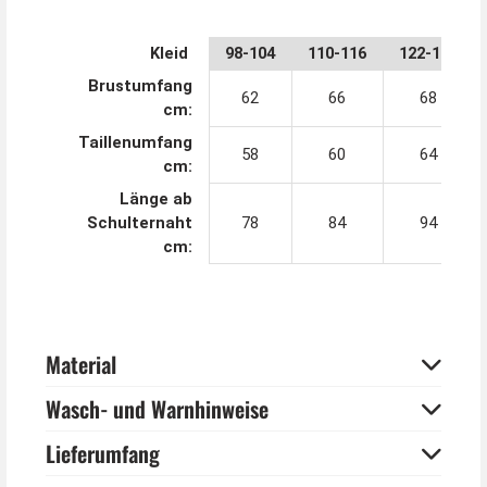
Der schöne, große Spitzhut mit Borte und Schleier
verziert sieht zauberhaft dazu aus. Durch die konische
Kleid
98-104
110-116
122-128
Form passt der Hut auf nahezu jeden Kopf.
Brustumfang
62
66
68
Tipp von Kostümpalast:
cm:
Ein Zauberstab macht das Prinzessin Kleid schnell zum
Taillenumfang
Märchenfee Kinderkostüm.
58
60
64
cm:
Länge ab
Schulternaht
78
84
94
cm:
Material
Wasch- und Warnhinweise
Lieferumfang