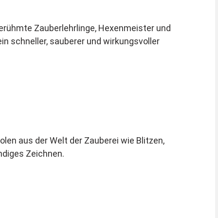
erühmte Zauberlehrlinge, Hexenmeister und
in schneller, sauberer und wirkungsvoller
en aus der Welt der Zauberei wie Blitzen,
ndiges Zeichnen.
, fertig ist das Zauberer-Make-up. Je nach