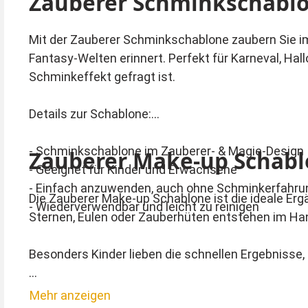
Zauberer Schminkschabl
Mit der Zauberer Schminkschablone zaubern Sie i
Fantasy-Welten erinnert. Perfekt für Karneval, Hal
Schminkeffekt gefragt ist.
Details zur Schablone:
- Schminkschablone im Zauberer- & Magie-Design
Zauberer Make-up Schab
- Geeignet für Kinder und Erwachsene
- Einfach anzuwenden, auch ohne Schminkerfahru
Die Zauberer Make-up Schablone ist die ideale Erg
- Wiederverwendbar und leicht zu reinigen
Sternen, Eulen oder Zauberhüten entstehen im Han
Besonders Kinder lieben die schnellen Ergebnisse, 
Die Anwendung ist kinderleicht: Schablone auflege
Mehr anzeigen