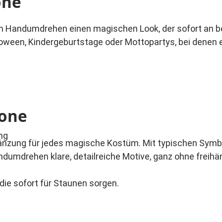
one
m Handumdrehen einen magischen Look, der sofort an b
loween, Kindergeburtstage oder Mottopartys, bei denen e
lone
ng
änzung für jedes magische Kostüm. Mit typischen Symbol
dumdrehen klare, detailreiche Motive, ganz ohne freihä
die sofort für Staunen sorgen.
n, Farbe auftupfen oder aufpinseln, Schablone abnehmen