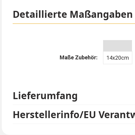
Farbwahl wirkt der Look verspielt, geheimnisvoll o
Schulaufführungen, Karnevalsumzüge oder Hallow
Detaillierte Maßangaben
Maße Zubehör:
14x20cm
Lieferumfang
Herstellerinfo/EU Verant