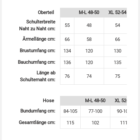
ihre verbrecherische Ader zeigen. Aber Vorsicht, wenn
Oberteil
M-L 48-50
XL 52-54
X
die Polizei kommt. Ein sexy Polizistinnen Kostüm ist
übrigens das perfekte Partnerkostüm zum Sträfling.
Schulterbreite
55
48
54
Naht zu Naht cm:
Ärmellänge cm:
66
58
66
Brustumfang cm:
134
120
130
Bauchumfang cm:
136
120
135
Länge ab
76
74
75
Schulternaht cm:
Hose
M-L 48-50
XL 52-54
Bundumfang cm:
84-105
77-100
90-105
Gesamtlänge cm:
115
102
111