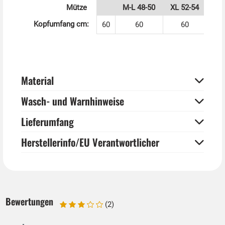
Mütze
M-L 48-50
XL 52-54
XX
Kopfumfang cm:
60
60
60
Material
Wasch- und Warnhinweise
Lieferumfang
Herstellerinfo/EU Verantwortlicher
Bewertungen
(2)