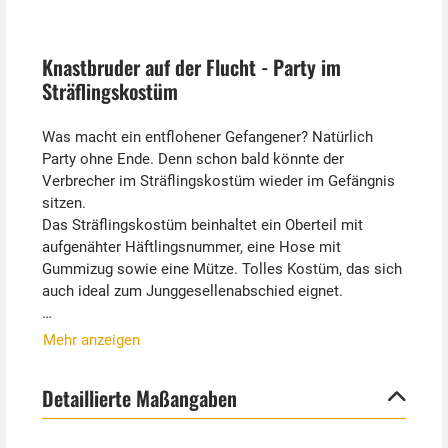
Knastbruder auf der Flucht - Party im
Sträflingskostüm
Was macht ein entflohener Gefangener? Natürlich
Party ohne Ende. Denn schon bald könnte der
Verbrecher im Sträflingskostüm wieder im Gefängnis
sitzen.
Das Sträflingskostüm beinhaltet ein Oberteil mit
aufgenähter Häftlingsnummer, eine Hose mit
Gummizug sowie eine Mütze. Tolles Kostüm, das sich
auch ideal zum Junggesellenabschied eignet.
Fußfesseln, Ketten, Tattoo Armstulpen und
Mehr anzeigen
Handschellen können separat bestellt werden. Schuhe
sind ebenfalls nicht mit im Lieferumfang.
Detaillierte Maßangaben
Tipp von Kostümpalast:
Eine Gangsterparty ist der Hit. Hier können alle Gäste