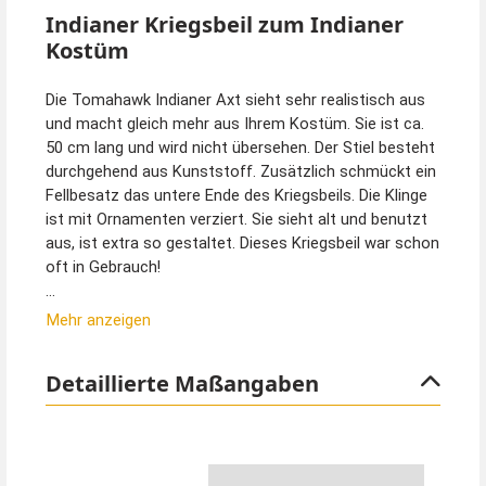
Indianer Kriegsbeil zum Indianer
Kostüm
Die Tomahawk Indianer Axt sieht sehr realistisch aus
und macht gleich mehr aus Ihrem Kostüm. Sie ist ca.
50 cm lang und wird nicht übersehen. Der Stiel besteht
durchgehend aus Kunststoff. Zusätzlich schmückt ein
Fellbesatz das untere Ende des Kriegsbeils. Die Klinge
ist mit Ornamenten verziert. Sie sieht alt und benutzt
aus, ist extra so gestaltet. Dieses Kriegsbeil war schon
oft in Gebrauch!
Diese Axt ist für Erwachsene und auch für Kinder
Mehr anzeigen
geeignet. Zu Verzierung ist zusätzlich ein orangenes
Filzband angebracht, das dem Indianer Tomahawk sein
Detaillierte Maßangaben
authentisches Aussehen verleiht.
Feder Kopfschmuck, Indianer Perücken,
Friedenspfeifen und natürlich Kostüme für Krieger,
Häuptlinge und Squaws finden Sie ebenfalls bei uns im