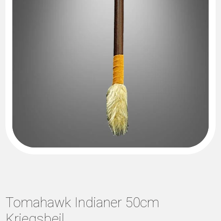
Tomahawk Indianer 50cm
Kriegsbeil