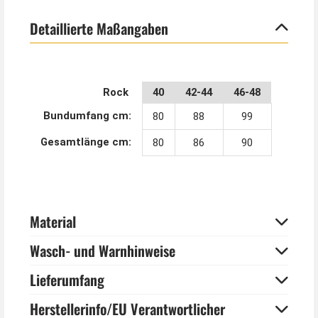
Reißverschluss sorgen hier für tolle Passform.
Detaillierte Maßangaben
Mit unseren passenden Accessoires (separat
erhältlich) können Sie den Auftritt ganz nach Ihrem
Geschmack abrunden. Ein Cowboyhut passt
Rock
40
42-44
46-48
hervorragend zum Wild West Look.
Bundumfang cm:
80
88
99
Gesamtlänge cm:
80
86
90
Material
Wasch- und Warnhinweise
Lieferumfang
Herstellerinfo/EU Verantwortlicher