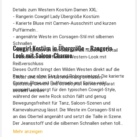
Details zum Western Kostüm Damen XXL:
- Rangerin Cowgirl Lady Übergröße Kostüm
- Karierte Bluse mit Carmen-Ausschnitt und kurzen
Puffärmeln
- angenähte Weste im Corsagen-Stil mit silbernen
Schnallen
Cowgirl Kostüm in Übergröße – Rangerin
- Weiße Spitzen an den Säumen als hübsches Detail
Look mit Saloon-Charme
- Passender weiter Rock im Western-Look mit
Reißverschluss
Dieses Outfit bringt den Wilden Westen direkt auf die
Party – nur ohne Staub und Bohneneintopf. Die karierte
Stiefel sind nicht im Lieferumfang enthalten,
Carmen-Bluse mit Puffärmeln und Spitze wirkt
Spielzeug-Gewehr und Cowboyhut können separat
verspielt und sorgt für den typischen Cowgirl-Style,
bestellt werden.
während der weite Rock schön fällt und genug
Bewegungsfreiheit für Tanz, Saloon-Szenen und
Karnevalsumzug lässt. Die Weste im Corsagen-Stil ist
an das Oberteil angenäht und setzt die Taille in Szene.
Der Jeansstoff und die silbernen Schnallen sehen toll
aus. Auch beim Rock oben ist fester Jeansstoff
Mehr anzeigen
angenäht, was eine tolle Figur macht. Knopf und