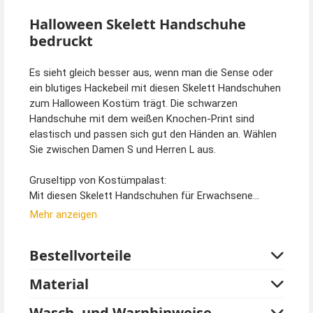
Halloween Skelett Handschuhe
bedruckt
Es sieht gleich besser aus, wenn man die Sense oder
ein blutiges Hackebeil mit diesen Skelett Handschuhen
zum Halloween Kostüm trägt. Die schwarzen
Handschuhe mit dem weißen Knochen-Print sind
elastisch und passen sich gut den Händen an. Wählen
Sie zwischen Damen S und Herren L aus.
Gruseltipp von Kostümpalast:
Mit diesen Skelett Handschuhen für Erwachsene
können Sie ein Halloween Kostüm günstig selber
Mehr anzeigen
machen. Einfach einen schwarzen Umhang dazu,
schwarze Kleidung drunter und bleiche Schminke dazu.
Bestellvorteile
Fertig ist ein wirklich tolles Kostüm, das nicht viel
kostet und begeistert.
Material
Wer noch etwas mehr ausgeben möchte, findet
Sensen, blutige Äxte und Skelett Kostüme ebenfalls in
Wasch- und Warnhinweise