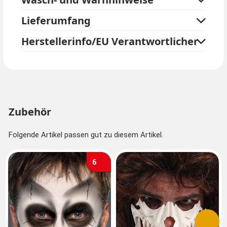
unserem Shop.
Lieferumfang
Herstellerinfo/EU Verantwortlicher
Zubehör
Folgende Artikel passen gut zu diesem Artikel.
6
Vorherige
Nächs