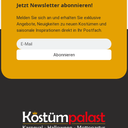
Jetzt Newsletter abonnieren!
Melden Sie sich an und erhalten Sie exklusive
Angebote, Neuigkeiten zu neuen Kostümen und
saisonale Inspirationen direkt in Ihr Postfach.
E-Mail
Abonnieren