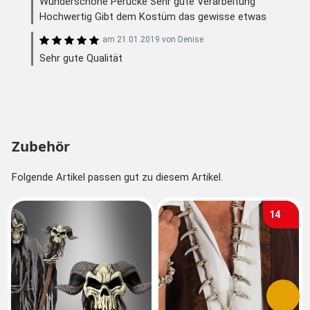
Wunderschöne Perücke Sehr gute Verarbeitung
Hochwertig Gibt dem Kostüm das gewisse etwas
am
21.01.2019
von
Denise
Sehr gute Qualität
Zubehör
Folgende Artikel passen gut zu diesem Artikel.
14
Vorherige
Nächs