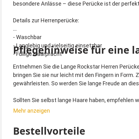
besondere Anlässe – diese Perücke ist der perfekt
Details zur Herrenperücke:
- Waschbar
- Langlebig und vielseitig einsetzbar
Pflegehinweise für eine l
- Füllige Haarpracht
Entnehmen Sie die Lange Rockstar Herren Perücke 
bringen Sie sie nur leicht mit den Fingern in Form.
gewährleisten. So werden Sie lange Freude an die
Sollten Sie selbst lange Haare haben, empfehlen wir
die Perücke perfekt sitzt und Ihnen den gewünscht
Mehr anzeigen
Tipp von Kostümpalast:
Bestellvorteile
Langhaarperücken passen auch gut zu Mittelalterko