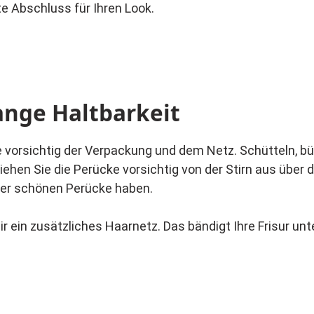
e Abschluss für Ihren Look.
ange Haltbarkeit
vorsichtig der Verpackung und dem Netz. Schütteln, bü
 Ziehen Sie die Perücke vorsichtig von der Stirn aus über
ser schönen Perücke haben.
 ein zusätzliches Haarnetz. Das bändigt Ihre Frisur unte
en Look verleiht.
stümen. Denn ein freier Mann im Mittelalter trug seine 