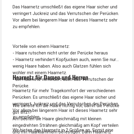
Das Haarnetz umschließt das eigene Haar sicher und
verringert Juckreiz und das Verrutschen der Perücken.
Vor allem bei längerem Haar ist dieses Haarnetz sehr
zu empfehlen.
Vorteile von einem Haarnetz:
- Haare rutschen nicht unter der Perücke heraus
- Haarnetz verhindert Kopfjucken auch, wenn Sie nur
wenig Haare haben. Also auch Glatzen fühlen sich
wohler mit einem Haarnetz.
Haarnetz für Damen und Herren
- Ein Haarnetz verhindert auch das Verrutschen der
Perücke.
Haarnetz für mehr Tragekomfort der verschiedenen
Perücken. Es umschließt das eigene Haar sicher und
verringert Juckreiz und das Verrutschen der Perücken.
Wie bereite ich die Haare richtig vor, damit die Perücke
Vor allem bei längerem Haar ist dieses Haarnetz sehr
gut sitzt?
zu empfehlen.
Am besten die Haare gleichmäßig mit kleinen
eingedrehten Strähnen gleichmäßig am Kopf verteilen
Wir bieten das Haarnetz in 2 Größen an. Somit eine
und mit Haarklammern befestigen. Dann Haarnetz