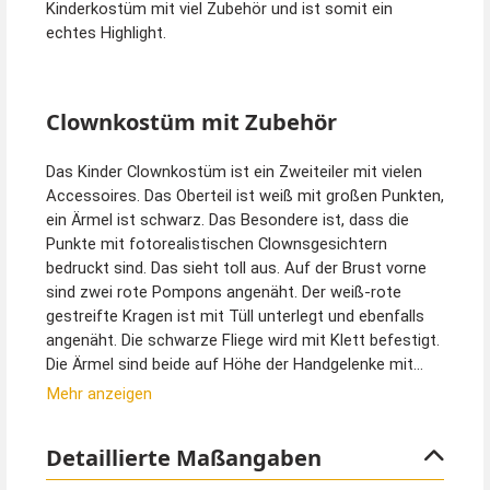
Kinderkostüm mit viel Zubehör und ist somit ein
echtes Highlight.
Clownkostüm mit Zubehör
Das Kinder Clownkostüm ist ein Zweiteiler mit vielen
Accessoires. Das Oberteil ist weiß mit großen Punkten,
ein Ärmel ist schwarz. Das Besondere ist, dass die
Punkte mit fotorealistischen Clownsgesichtern
bedruckt sind. Das sieht toll aus. Auf der Brust vorne
sind zwei rote Pompons angenäht. Der weiß-rote
gestreifte Kragen ist mit Tüll unterlegt und ebenfalls
angenäht. Die schwarze Fliege wird mit Klett befestigt.
Die Ärmel sind beide auf Höhe der Handgelenke mit
einem Gummizug ausgestattet. So legt sich der Saum
Mehr anzeigen
wunderbar in Rüschen. Am Ausschnitt hinten im
Nackenbereich ist ein Schlitz mit Klettverschluss
Detaillierte Maßangaben
vorhanden, der das An- und Ausziehen erleichtert.