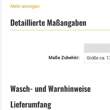
Tipp von Kostümpalast:
Mehr anzeigen
Spinnweben, viele Spinnen und natürlich Luftballo
Dekoration perfekt.
Detaillierte Maßangaben
Maße Zubehör:
Größe ca. 
Wasch- und Warnhinweise
Lieferumfang