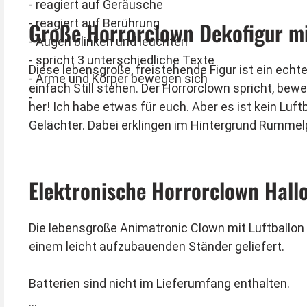
- reagiert auf Geräusche
- reagiert auf Berührung
Große Horrorclown Dekofigur mi
- Augen blinken und leuchten
- spricht 3 unterschiedliche Texte
Diese lebensgroße, freistehende Figur ist ein echt
- Arme und Körper bewegen sich
einfach Still stehen. Der Horrorclown spricht, be
-
her! Ich habe etwas für euch. Aber es ist kein Lu
Gelächter. Dabei erklingen im Hintergrund Rummelp
Elektronische Horrorclown Hall
Die lebensgroße Animatronic Clown mit Luftballon i
einem leicht aufzubauenden Ständer geliefert.
Batterien sind nicht im Lieferumfang enthalten.