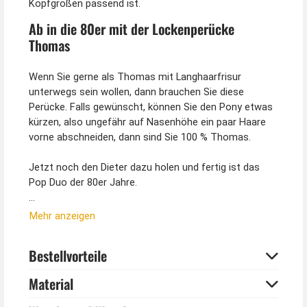
Kopfgrößen passend ist.
Ab in die 80er mit der Lockenperücke
Thomas
Wenn Sie gerne als Thomas mit Langhaarfrisur
unterwegs sein wollen, dann brauchen Sie diese
Perücke. Falls gewünscht, können Sie den Pony etwas
kürzen, also ungefähr auf Nasenhöhe ein paar Haare
vorne abschneiden, dann sind Sie 100 % Thomas.
Jetzt noch den Dieter dazu holen und fertig ist das
Pop Duo der 80er Jahre.
Nora Kette kann separat dazu bestellt werden. Jacke
Mehr anzeigen
ist nicht enthalten.
Bestellvorteile
Material