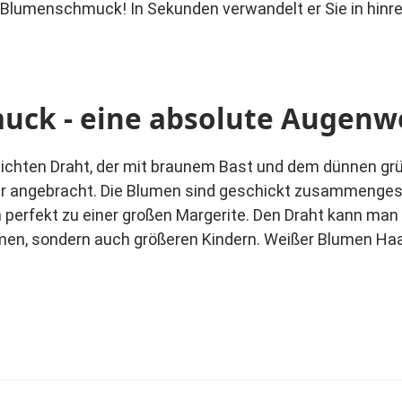
Blumenschmuck! In Sekunden verwandelt er Sie in hinrei
ck - eine absolute Augenw
hten Draht, der mit braunem Bast und dem dünnen grü
ter angebracht. Die Blumen sind geschickt zusammengest
erfekt zu einer großen Margerite. Den Draht kann man s
men, sondern auch größeren Kindern. Weißer Blumen H
ese aber auch viele unterschiedliche Schmuckteile wie z
nd im Online Shop erhältlich.
.