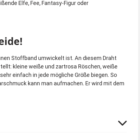
ßende Elfe, Fee, Fantasy-Figur oder
eide!
nen Stoffband umwickelt ist. An diesem Draht
ellt: kleine weiße und zartrosa Röschen, weiße
ehr einfach in jede mögliche Größe biegen. So
aarschmuck kann man aufmachen. Er wird mit dem
um Beispiel, Ohrringe, eine Tasche oder