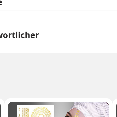
e
wortlicher