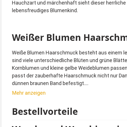
Hauchzart und märchenhaft sieht dieser herrliche 
lebensfreudiges Blumenkind.
Weißer Blumen Haarschmu
Weiße Blumen Haarschmuck besteht aus einem leic
sind viele unterschiedliche Blüten und grüne Blät
Kornblumen und kleine gelbe Weideblumen passen p
passt der zauberhafte Haarschmuck nicht nur Da
dünnen braunen Band befestigt.
Abgebildete Perücke ist nicht im Lieferumfang. Di
Mehr anzeigen
Strumpfhose können ihr Kostüm ergänzen. Diese si
Bestellvorteile
Tipp von Kostümpalast:
Dieser Schmuck ist als Hut Deko perfekt geeignet