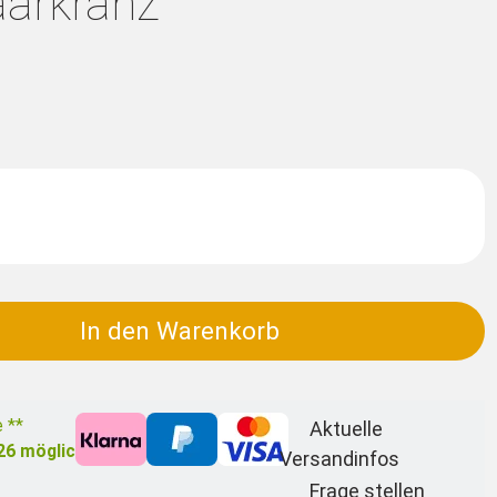
arkranz
In den Warenkorb
e **
Aktuelle
26
möglich
Versandinfos
Frage stellen