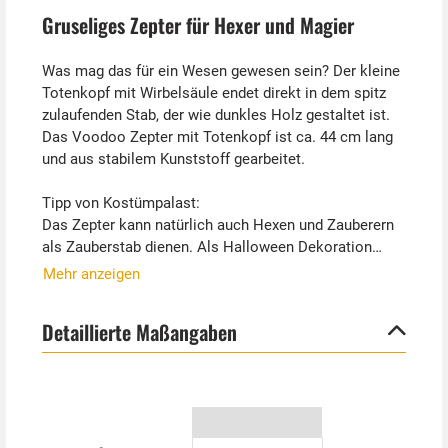
Gruseliges Zepter für Hexer und Magier
Was mag das für ein Wesen gewesen sein? Der kleine
Totenkopf mit Wirbelsäule endet direkt in dem spitz
zulaufenden Stab, der wie dunkles Holz gestaltet ist.
Das Voodoo Zepter mit Totenkopf ist ca. 44 cm lang
und aus stabilem Kunststoff gearbeitet.
Tipp von Kostümpalast:
Das Zepter kann natürlich auch Hexen und Zauberern
als Zauberstab dienen. Als Halloween Dekoration
kann der Stab mit Totenschädel auch in Blumentöpfe
Mehr anzeigen
gesteckt werden. Gruselig schön!
Detaillierte Maßangaben