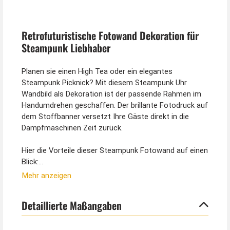
Retrofuturistische Fotowand Dekoration für
Steampunk Liebhaber
Planen sie einen High Tea oder ein elegantes
Steampunk Picknick? Mit diesem Steampunk Uhr
Wandbild als Dekoration ist der passende Rahmen im
Handumdrehen geschaffen. Der brillante Fotodruck auf
dem Stoffbanner versetzt Ihre Gäste direkt in die
Dampfmaschinen Zeit zurück.
Hier die Vorteile dieser Steampunk Fotowand auf einen
Blick:
Mehr anzeigen
- Effektvolles Motiv mit antiker Uhr als Blickfang
- Blitzschnell aufgehängt
Detaillierte Maßangaben
- Einfach zu befestigen an den Schlaufen
- Hochwertiger Druck auf Stoff
- Blitzschnell wieder abgehängt