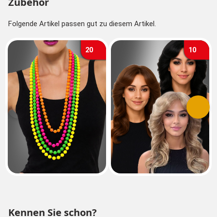
Zubehör
Folgende Artikel passen gut zu diesem Artikel.
20
10
Vorherige
Nächs
Kennen Sie schon?