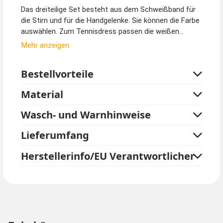
Das dreiteilige Set besteht aus dem Schweißband für
die Stirn und für die Handgelenke. Sie können die Farbe
auswählen. Zum Tennisdress passen die weißen
Frottee Bänder sehr gut. Steffi Graf oder Boris Becker
Mehr anzeigen
würde das gefallen. Für ein tolles 80er Jahre Aerobic
Outfit kann man schwarz oder rot wählen. Natürlich
Bestellvorteile
kann das Set auch von Herren getragen werden. Durch
den hohen Elasthananteil sind die Schweißbänder sehr
Material
dehnbar und für jeden Umfang geeignet.
Wasch- und Warnhinweise
Kurze Hosen und Bustiers sind nicht im Lieferumfang
enthalten.
Lieferumfang
Herstellerinfo/EU Verantwortlicher