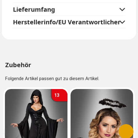
Lieferumfang
Herstellerinfo/EU Verantwortlicher
Zubehör
Folgende Artikel passen gut zu diesem Artikel.
13
Vorherige
Nächs