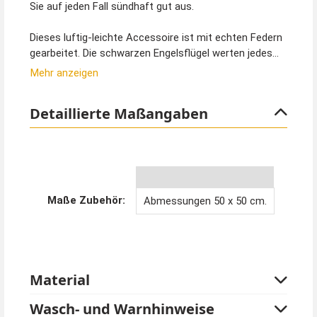
Sie auf jeden Fall sündhaft gut aus.
Dieses luftig-leichte Accessoire ist mit echten Federn
gearbeitet. Die schwarzen Engelsflügel werten jedes
Outfit auf, ob es schlicht oder eher elegant ist. Mit den
Mehr anzeigen
2 Gummizügen werden die Flügel wie ein Rucksack
angezogen und finden somit am Rücken einen guten
Detaillierte Maßangaben
Halt. Die sichere Befestigungsmöglichkeit übersteht
auch eine heiße Party und lässt die Trägerin dieses
schöne Zubehör nahezu vergessen.
Das Kleid ist nicht im Lieferumfang enthalten.
Maße Zubehör:
Abmessungen 50 x 50 cm.
Zur Erweiterung des perfekten Karnevalkostüms hält
Kostümpalast.de noch viele andere spannende
Zubehörteile und Accessoires bereit. Das Stöbern auf
der Website lohnt sich!
Material
Wasch- und Warnhinweise