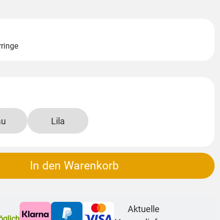
rringe
au
Lila
In den Warenkorb
Aktuelle
glich