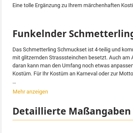
Eine tolle Ergänzung zu Ihrem märchenhaften Kos
Funkelnder Schmetterli
Das Schmetterling Schmuckset ist 4-teilig und komm
mit glitzernden Strasssteinchen besetzt. Auch am
daran kann man den Umfang noch etwas anpassen. 
Kostüm. Für Ihr Kostüm an Karneval oder zur Mottop
Die Ohrringe sind mit Haken ausgestattet, für die 
Mehr anzeigen
ungeöffnet zurückschicken.
Detaillierte Maßangaben
Dieses Schmetterling Schmuckset ist natürlich auc
Tipp von Kostümpalast: