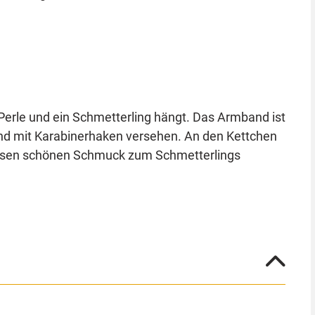
 Perle und ein Schmetterling hängt. Das Armband ist
nd mit Karabinerhaken versehen. An den Kettchen
iesen schönen Schmuck zum Schmetterlings
r um ein Hygieneprodukt handelt, können Sie es nur
 Wählen Sie Ihre Lieblingsfarbe aus!