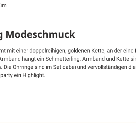
tüm.
ng Modeschmuck
t mit einer doppelreihigen, goldenen Kette, an der eine
 Armband hängt ein Schmetterling. Armband und Kette si
Die Ohrringe sind im Set dabei und vervollständigen d
arty ein Highlight.
Sie durchstochene Ohrläppchen benötigen. Da es sich hie
h alltagstauglich und ein toller Modeschmuck für Damen.