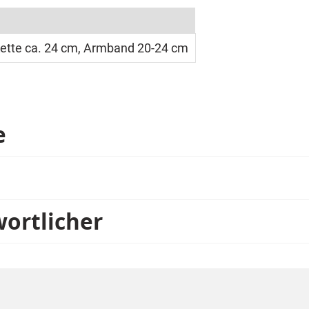
etterlingsflügel, die beidseitig bedruckt sind.
ette ca. 24 cm, Armband 20-24 cm
e
wortlicher