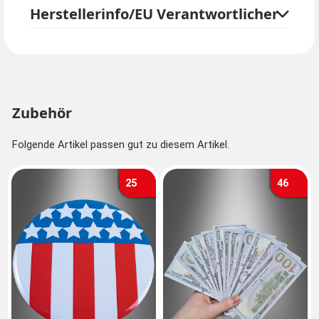
Herstellerinfo/EU Verantwortlicher
Donald Trump Perücke und einem eigenen schwarzen
Anzug.
Zubehör
Folgende Artikel passen gut zu diesem Artikel.
25
46