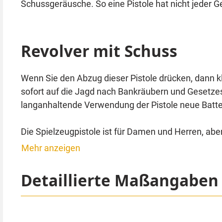
Schussgeräusche. So eine Pistole hat nicht jeder 
Revolver mit Schuss
Wenn Sie den Abzug dieser Pistole drücken, dann k
sofort auf die Jagd nach Bankräubern und Gesetzesb
langanhaltende Verwendung der Pistole neue Batte
Die Spielzeugpistole ist für Damen und Herren, aber
enthalten. Der Revolver mit Sound und Sheriff Stern 
Mehr anzeigen
Abmessungen:
Detaillierte Maßangaben
Pistole ca. 25 x 12 cm
Sheriffstern ca. 5 x 5 cm