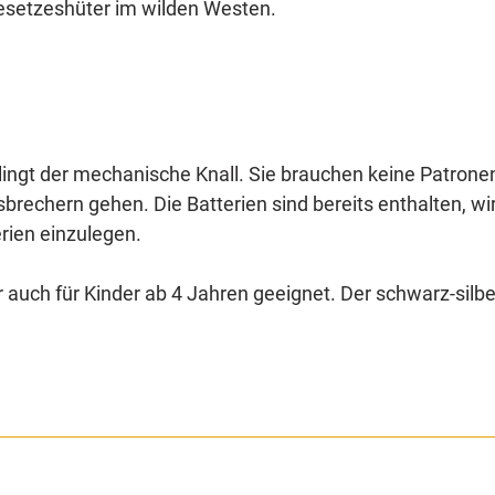
Gesetzeshüter im wilden Westen.
lingt der mechanische Knall. Sie brauchen keine Patrone
rechern gehen. Die Batterien sind bereits enthalten, wi
rien einzulegen.
 auch für Kinder ab 4 Jahren geeignet. Der schwarz-silbe
ist ein tolles Western Set für Groß und Klein.