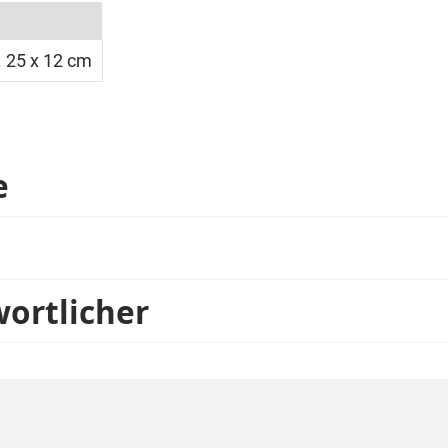
. 25 x 12 cm
e
wortlicher