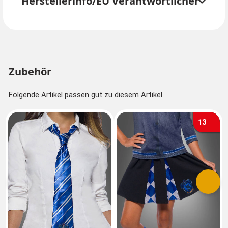
Herstellerinfo/EU Verantwortlicher
Schuhe sind nicht im Lieferumfang enthalten.
Offizielle Lizenzware von TM & Warner Bros.
Entertainment Inc.
Zubehör
Folgende Artikel passen gut zu diesem Artikel.
13
Vorherige
Nächs