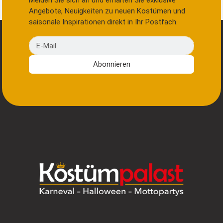
Melden Sie sich an und erhalten Sie exklusive
Angebote, Neuigkeiten zu neuen Kostümen und
saisonale Inspirationen direkt in Ihr Postfach.
E-Mail
Abonnieren