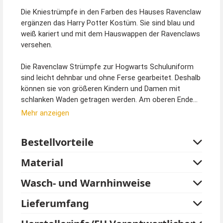
Die Kniestrümpfe in den Farben des Hauses Ravenclaw
ergänzen das Harry Potter Kostüm. Sie sind blau und
weiß kariert und mit dem Hauswappen der Ravenclaws
versehen.
Die Ravenclaw Strümpfe zur Hogwarts Schuluniform
sind leicht dehnbar und ohne Ferse gearbeitet. Deshalb
können sie von größeren Kindern und Damen mit
schlanken Waden getragen werden. Am oberen Ende
ist ein Gummiband für besseren halt eingearbeitet. Von
Mehr anzeigen
der Fußspitze bis oben sind sie ca. 50 cm lang, an der
Wade beträgt der Umfang etwa 20 cm, gedehnt bis ca.
Bestellvorteile
30 cm.
Material
Strümpfe sind Hygieneartikel und werden versiegelt
geliefert. Diese Artikel können nur ungeöffnet
Wasch- und Warnhinweise
zurückgegeben werden.
Lieferumfang
Oberteil und Rock für Damen und Mädchen sowie die
abgebildete Krawatte können separat bestellt werden.