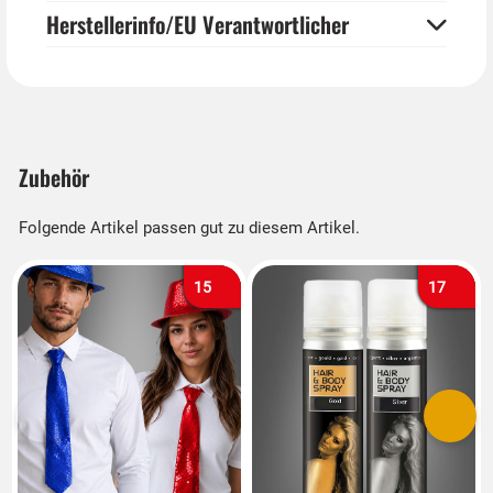
Herstellerinfo/EU Verantwortlicher
Zubehör
Folgende Artikel passen gut zu diesem Artikel.
15
17
Vorherige
Nächs