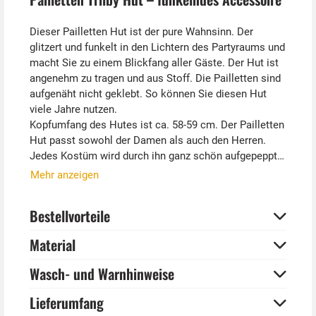
Dieser Pailletten Hut ist der pure Wahnsinn. Der
glitzert und funkelt in den Lichtern des Partyraums und
macht Sie zu einem Blickfang aller Gäste. Der Hut ist
angenehm zu tragen und aus Stoff. Die Pailletten sind
aufgenäht nicht geklebt. So können Sie diesen Hut
viele Jahre nutzen.
Kopfumfang des Hutes ist ca. 58-59 cm. Der Pailletten
Hut passt sowohl der Damen als auch den Herren.
Jedes Kostüm wird durch ihn ganz schön aufgepeppt.
Mehr anzeigen
Tipp von Kostümpalst:
Auf den Seiten unseres Online Shops können Sie
Bestellvorteile
weitere glitzernde Accessoires finden. Denken Sie nur
an Pailletten Fliege, die zu dem Pailletten Hut perfekt
Material
passt. Und mit der Pailletten Jacke ist das Karneval
Kostüm vollkommen.
Wasch- und Warnhinweise
Lieferumfang