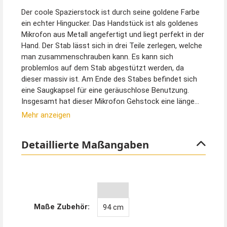
Der coole Spazierstock ist durch seine goldene Farbe
ein echter Hingucker. Das Handstück ist als goldenes
Mikrofon aus Metall angefertigt und liegt perfekt in der
Hand. Der Stab lässt sich in drei Teile zerlegen, welche
man zusammenschrauben kann. Es kann sich
problemlos auf dem Stab abgestützt werden, da
dieser massiv ist. Am Ende des Stabes befindet sich
eine Saugkapsel für eine geräuschlose Benutzung.
Insgesamt hat dieser Mikrofon Gehstock eine länge
von ca. 94 cm.
Mehr anzeigen
Dieser Gehstock ist ein Kostümzubehör und nicht als
Detaillierte Maßangaben
medizinische Gehhilfe geeignet.
Maße Zubehör:
94 cm