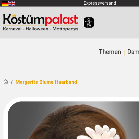
Zum Hauptinhalt springen
Expressversand
Themen
Dam
Startseite
Margerite Blume Haarband