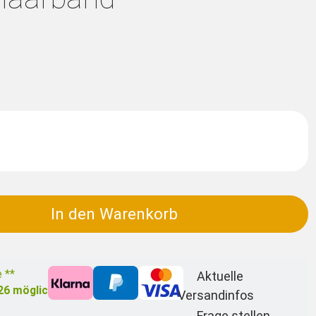
In den Warenkorb
e **
Aktuelle
26
möglich
Versandinfos
Frage stellen