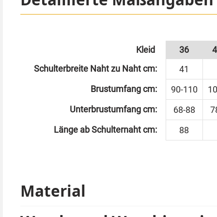
Die große Puppe, die am Baum steht und sich immer
unbarmherzigen Puppe werden.
Kleid
36
4
Eine Latex Vollmaske von der koreanischen Puppe 
Schulterbreite Naht zu Naht cm:
41
Tipp von Kostümpalast:
Brustumfang cm:
90-110
10
Wenn Sie kein Fan von Masken sind, können Sie Ih
Unterbrustumfang cm:
68-88
7
Länge ab Schulternaht cm:
88
Material