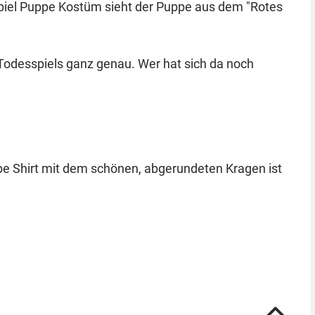
spiel Puppe Kostüm sieht der Puppe aus dem "Rotes
 genau. Wer hat sich da noch
lbe Shirt mit dem schönen, abgerundeten Kragen ist
mten Zeit eine Ziellinie gegenüber erreichen. Dabei
im Squid Game wird der Spieler sofort erschossen.