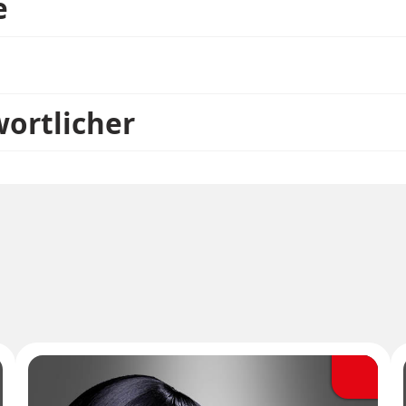
e
wortlicher