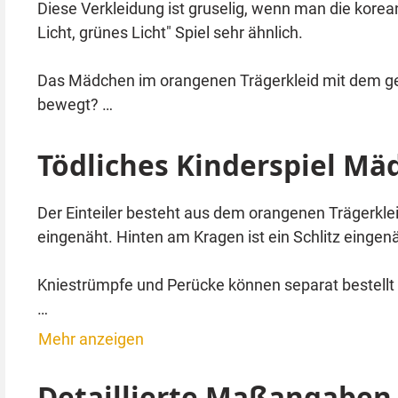
Diese Verkleidung ist gruselig, wenn man die kore
Licht, grünes Licht" Spiel sehr ähnlich.
Das Mädchen im orangenen Trägerkleid mit dem gelben, ein
bewegt?
Tödliches Kinderspiel Mä
Der Einteiler besteht aus dem orangenen Trägerklei
eingenäht. Hinten am Kragen ist ein Schlitz eingen
Kniestrümpfe und Perücke können separat bestellt 
Bei dem Kinderspiel „Rotes Licht, grünes Licht“ müs
Mehr anzeigen
dürfen sie nur bei „grünes Licht“ laufen. Wer sich 
Eine grausame Variante des beliebten Kinderspiels
Detaillierte Maßangaben