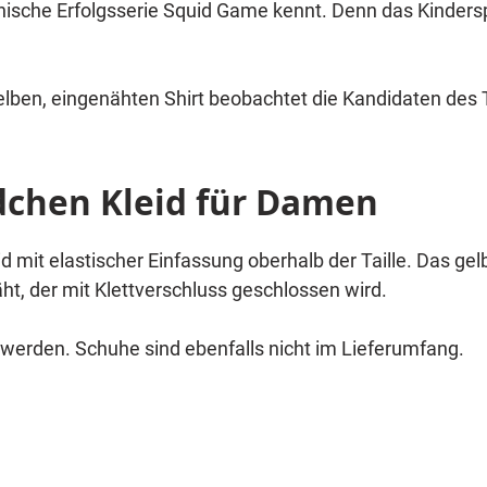
anische Erfolgsserie Squid Game kennt. Denn das Kinder
genähten Shirt beobachtet die Kandidaten des Todesspiels ganz
dchen Kleid für Damen
d mit elastischer Einfassung oberhalb der Taille. Das ge
äht, der mit Klettverschluss geschlossen wird.
werden. Schuhe sind ebenfalls nicht im Lieferumfang.
sen die Spieler über den Platz gehen und in einer bestim
bei „rotes Licht“ noch bewegt, muss zurück zum Start. Be
.