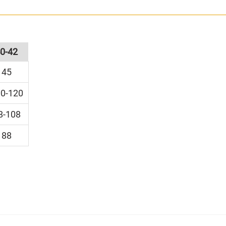
 bei der roten Phase umsieht, erkennt genau, wer sich 
0-42
kann separat bestellt werden.
45
0-120
r Gesicht auch schminken und eine Perücke mit Zöpfen o
8-108
88