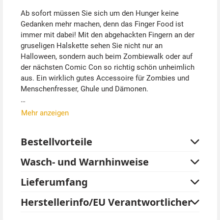
Ab sofort müssen Sie sich um den Hunger keine
Gedanken mehr machen, denn das Finger Food ist
immer mit dabei! Mit den abgehackten Fingern an der
gruseligen Halskette sehen Sie nicht nur an
Halloween, sondern auch beim Zombiewalk oder auf
der nächsten Comic Con so richtig schön unheimlich
aus. Ein wirklich gutes Accessoire für Zombies und
Menschenfresser, Ghule und Dämonen.
Die fünf blutigen Finger in Lebensgröße sind sehr
Mehr anzeigen
realistisch aus weichem Latex gearbeitet. Sie sind auf
eine blutige Kordelschnur aufgezogen, die einfach
Bestellvorteile
umgehängt wird. Natürlich kann die Kette durch einen
Knoten auch gekürzt werden.
Wasch- und Warnhinweise
Tipp von Kostümpalast:
Lieferumfang
Die gruselige Halskette Halloween Zombie wirkt erst
so richtig gut, wenn Sie zusätzlich ein altes Shirt,
Herstellerinfo/EU Verantwortlicher
Gesicht und Hände mit Kunstblut schminken.
Kunstblut in verschiedenen Größen können Sie