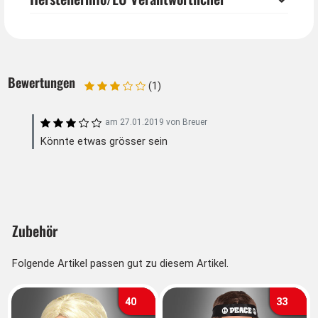
Flower Power pur für Ihr Hippie oder Hawaiiparty
Kostüm.
Bewertungen
(1)
am
27.01.2019
von
Breuer
Könnte etwas grösser sein
Zubehör
Folgende Artikel passen gut zu diesem Artikel.
40
33