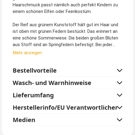
Haarschmuck passt nämlich auch perfekt Kindern zu
einem schönen Elfen oder Feenkostüm.
Der Reif aus grünem Kunststoff hält gut im Haar und
ist oben mit grünen Federn bestückt. Das erinnert an
eine schöne Sommerwiese. Die beiden großen Blüten
aus Stoff sind an Springfedern befestigt. Bei jeder
Bewegung wippen und wackeln die Blumen lustig
Mehr anzeigen
umher. Die Blütenblätter in kräftigem Orange mit den
sonnengelben Spitzen reihen sich um einen braunen
Bestellvorteile
Blütenstempel. Durchmesser einer Blüte beträgt etwa
12 cm.
Wasch- und Warnhinweise
Hippiekostüme, Peace Symbol Kette, Elfenkleider und
Lieferumfang
Flügel können Sie separat bestellen. Schmuck ist nicht
im Lieferumfang enthalten.
Herstellerinfo/EU Verantwortlicher
Tipp von Kostümpalast:
Medien
Mit diesem Haarreif mit Sonnenblumen kann die Mama
mit ihrer Tochter im Partnerlook zum Kinderfasching