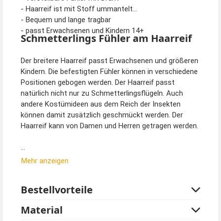
- Haarreif ist mit Stoff ummantelt
- Bequem und lange tragbar
- passt Erwachsenen und Kindern 14+
Schmetterlings Fühler am Haarreif
Der breitere Haarreif passt Erwachsenen und größeren
Kindern. Die befestigten Fühler können in verschiedene
Positionen gebogen werden. Der Haarreif passt
natürlich nicht nur zu Schmetterlingsflügeln. Auch
andere Kostümideen aus dem Reich der Insekten
können damit zusätzlich geschmückt werden. Der
Haarreif kann von Damen und Herren getragen werden.
Tipp von Kostümpalast:
Mehr anzeigen
Wenn Ihnen die Fühler zu lang sind, dann drehen Sie die
Spiralen am Ende einfach weiter ein. So werden die
Bestellvorteile
Antennen schnell kürzer. Tipps zum Schminken sehen
Sie im Video.
Material